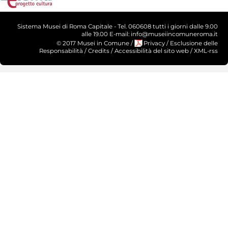
Sistema Musei di Roma Capitale - Tel. 060608 tutti i giorni dalle 9.00
alle 19.00 E-mail: info@museiincomuneroma.it
© 2017 Musei in Comune
/
Privacy
/
Esclusione delle
Responsabilità
/
Credits
/
Accessibilità del sito web
/
XML-rss