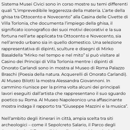
Sistema Musei Civici sono in corso mostre su temi differenti
quali “L'imprevedibile leggerezza della materia. L’arte della
ghisa tra Ottocento e Novecento” alla Casina delle Civette di
Villa Torlonia, che documenta l’impiego della ghisa, il
significato iconografico dei suoi motivi decorativi e la sua
fortuna nell’arte applicata tra Ottocento e Novecento, sia
nell’arredo urbano sia in quello domestico. Una selezione
rappresentativa di dipinti, sculture e disegni di Mirko
Basaldella “Mirko nel tempo e nel mito” si può visitare al
Casino dei Principi di Villa Torlonia mentre i dipinti di
Onorato Carlandi sono in mostra al Museo di Roma Palazzo
Braschi (Poesia della natura. Acquerelli di Onorato Carlandi).
Al Museo Bilotti la mostra Alessandra Giovannoni. In
cammino riunisce per la prima volta alcuni dei principali
lavori eseguiti dall’artista che rappresentano il suo sguardo
poetico su Roma. Al Museo Napoleonico una affascinante
mostra indaga il rapporto tra “Giuseppe Mazzini e la musica”.
Nell’ambito degli itinerari in città, ampia scelta tra siti
archeologici – come il Sepolcreto Salario, il Parco degli