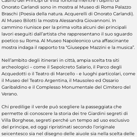
Casino dei Principi di Villa Torlonia mentre i dipinti di
Onorato Carlandi sono in mostra al Museo di Roma Palazzo
Braschi (Poesia della natura. Acquerelli di Onorato Carlandi).
Al Museo Bilotti la mostra Alessandra Giovannoni. In
cammino riunisce per la prima volta alcuni dei principali
lavori eseguiti dall’artista che rappresentano il suo sguardo
poetico su Roma. Al Museo Napoleonico una affascinante
mostra indaga il rapporto tra “Giuseppe Mazzini e la musica”.
Nell’ambito degli itinerari in città, ampia scelta tra siti
archeologici – come il Sepolcreto Salario, il Parco degli
Acquedotti o il Teatro di Marcello - e luoghi particolari, come
il Museo del Teatro Argentina, il Mausoleo ed Ossario
Garibaldino e il Complesso Monumentale del Cimitero del
Verano.
Chi predilige il verde può scegliere la passeggiata che
permette di conoscere la storia dei tre Giardini segreti di
Villa Borghese, segreti perché un tempo ad uso esclusivo
del principe, ed oggi ripristinati secondo l’originale
seicentesco sia nel disegno delle aiuole sia nella scelta delle