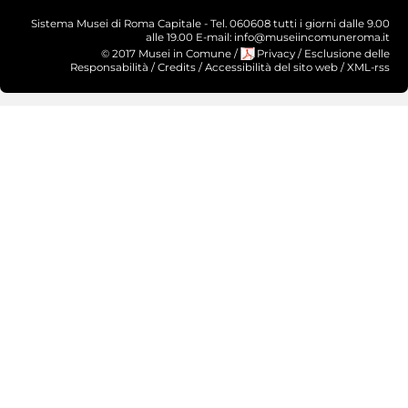
Sistema Musei di Roma Capitale - Tel. 060608 tutti i giorni dalle 9.00
alle 19.00 E-mail: info@museiincomuneroma.it
© 2017 Musei in Comune
/
Privacy
/
Esclusione delle
Responsabilità
/
Credits
/
Accessibilità del sito web
/
XML-rss