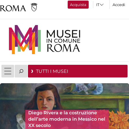
Acquista
Accedi
TUTTI I MUSEI
Diego Rivera e la costruzione
dell’arte moderna in Messico nel
XX secolo