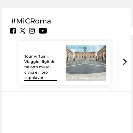
#MiCRoma
Tour Virtuali.
Viaggio digitale
tra otto musei
civici e i loro
Le 
capolavori
Sis
#DiscoverMiC