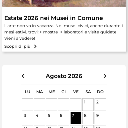
Estate 2026 nei Musei in Comune
L'arte non va in vacanza. Nei musei civici, anche durante i
mesi estivi, trovi: > mostre > laboratori e visite guidate
Vieni a vedere!
Scopri di più
Agosto
2026
LU
MA
ME
GI
VE
SA
DO
1
2
3
4
5
6
7
8
9