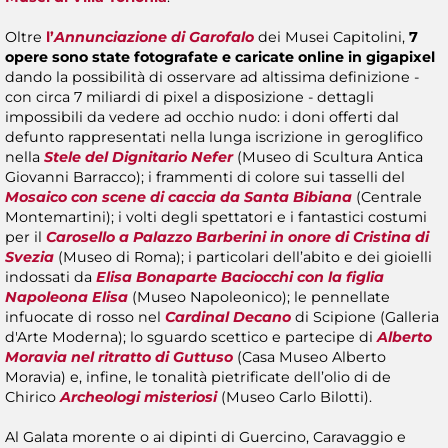
Oltre
l’
Annunciazione di Garofalo
dei Musei Capitolini,
7
opere sono state fotografate e caricate online in
gigapixel
dando la possibilità di osservare ad altissima definizione -
con circa 7 miliardi di pixel a disposizione - dettagli
impossibili da vedere ad occhio nudo: i doni offerti dal
defunto rappresentati nella lunga iscrizione in geroglifico
nella
Stele del Dignitario Nefer
(Museo di Scultura Antica
Giovanni Barracco); i frammenti di colore sui tasselli del
Mosaico con scene di caccia da Santa Bibiana
(Centrale
Montemartini); i volti degli spettatori e i fantastici costumi
per il
Carosello
a Palazzo Barberini in onore di Cristina di
Svezia
(Museo di Roma); i particolari dell’abito e dei gioielli
indossati da
Elisa Bonaparte Baciocchi con la figlia
Napoleona Elisa
(Museo Napoleonico); le pennellate
infuocate di rosso nel
Cardinal Decano
di Scipione (Galleria
d'Arte Moderna); lo sguardo scettico e partecipe di
Alberto
Moravia nel ritratto di Guttuso
(Casa Museo Alberto
Moravia) e, infine, le tonalità pietrificate dell’olio di de
Chirico
Archeologi misteriosi
(Museo Carlo Bilotti).
Al Galata morente o ai dipinti di Guercino, Caravaggio e