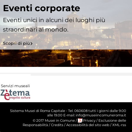
Eventi corporate
Eventi unici in alcuni dei luoghi più
straordinari al mondo.
Scopri di più
Servizi museali
Sistema Musei di Roma Capitale - Tel. 060608 tutti i giorni dalle 9.00
alle 19.00 E-mail: info@museiincomuneroma.it
© 2017 Musei in Comune
/
Privacy
/
Esclusione delle
Responsabilità
/
Credits
/
Accessibilità del sito web
/
XML-rss