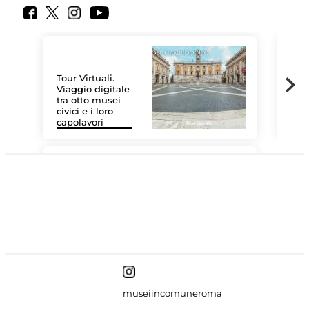
Tour Virtuali.
Viaggio digitale
tra otto musei
civici e i loro
Le 
capolavori
Sis
#DiscoverMiC
museiincomuneroma