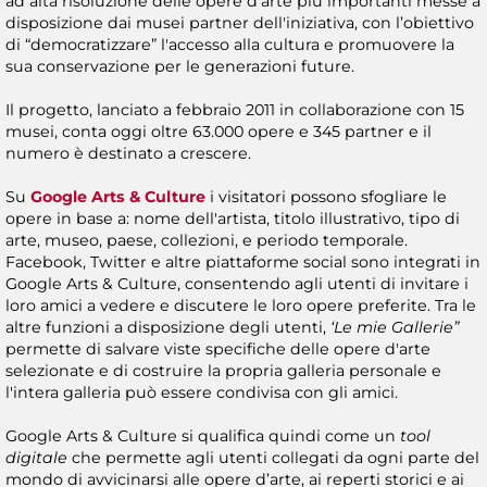
ad alta risoluzione delle opere d'arte più importanti messe a
disposizione dai musei partner dell'iniziativa, con l’obiettivo
di “democratizzare” l'accesso alla cultura e promuovere la
sua conservazione per le generazioni future.
Il progetto, lanciato a febbraio 2011 in collaborazione con 15
musei, conta oggi oltre 63.000 opere e 345 partner e il
numero è destinato a crescere.
Su
Google Arts & Culture
i visitatori possono sfogliare le
opere in base a: nome dell'artista, titolo illustrativo, tipo di
arte, museo, paese, collezioni, e periodo temporale.
Facebook, Twitter e altre piattaforme social sono integrati in
Google Arts & Culture, consentendo agli utenti di invitare i
loro amici a vedere e discutere le loro opere preferite. Tra le
altre funzioni a disposizione degli utenti,
‘Le mie Gallerie”
permette di salvare viste specifiche delle opere d'arte
selezionate e di costruire la propria galleria personale e
l'intera galleria può essere condivisa con gli amici.
Google Arts & Culture si qualifica quindi come un
tool
digitale
che permette agli utenti collegati da ogni parte del
mondo di avvicinarsi alle opere d’arte, ai reperti storici e ai