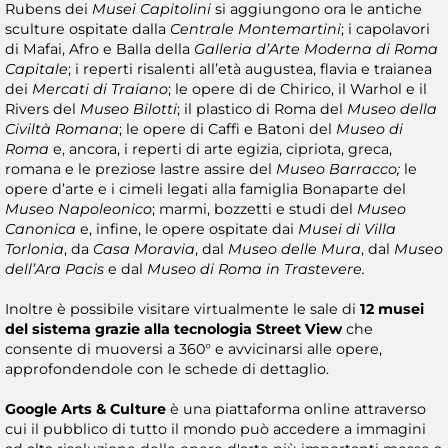
Rubens dei
Musei Capitolini
si aggiungono ora le antiche
sculture ospitate dalla
Centrale Montemartini
; i capolavori
di Mafai, Afro e Balla della
Galleria d’Arte Moderna di Roma
Capitale
; i reperti risalenti all’età augustea, flavia e traianea
dei
Mercati di Traiano
; le opere di de Chirico, il Warhol e il
Rivers del
Museo
Bilotti
; il plastico di Roma del
Museo della
Civiltà Romana
; le opere di Caffi e Batoni del
Museo di
Roma
e, ancora, i reperti di arte egizia, cipriota, greca,
romana e le preziose lastre assire del
Museo Barracco;
le
opere d’arte e i cimeli legati alla famiglia Bonaparte del
Museo
Napoleonico
; marmi, bozzetti e studi del
Museo
Canonica
e, infine, le opere ospitate dai
Musei di Villa
Torlonia
, da
Casa Moravia
, dal
Museo delle Mura
, dal
Museo
dell’Ara Pacis
e dal
Museo
di
Roma in Trastevere.
Inoltre è possibile visitare virtualmente le sale di
12 musei
del sistema grazie alla tecnologia Street View
che
consente di muoversi a 360° e avvicinarsi alle opere,
approfondendole con le schede di dettaglio.
Google Arts & Culture
è una piattaforma online attraverso
cui il pubblico di tutto il mondo può accedere a immagini