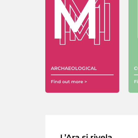
ARCHAEOLOGICAL
C
Find out more >
F
L’Ara si rivela