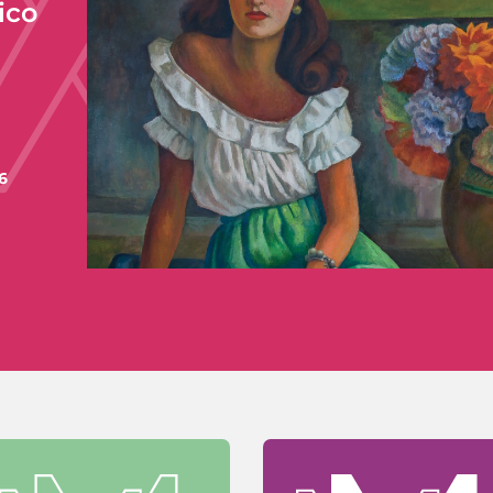
ico
6