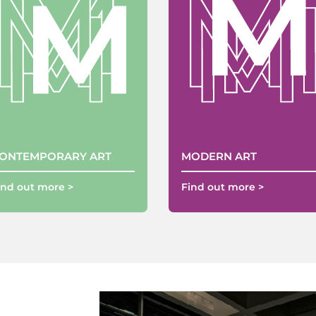
ONTEMPORARY ART
MODERN ART
ind out more >
Find out more >