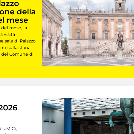
lazzo
ione della
el mese
 del mese, la
 visita
e sale di Palazzo
i sulla storia
o del Comune di
 2026
i aMICi,