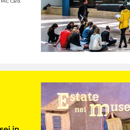
a MiC Card.
sei in