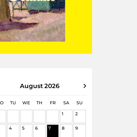
August
2026
O
TU
WE
TH
FR
SA
SU
1
2
4
5
6
7
8
9