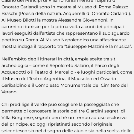
Casino dei Principi di Villa Torlonia mentre i dipinti di
Onorato Carlandi sono in mostra al Museo di Roma Palazzo
Braschi (Poesia della natura. Acquerelli di Onorato Carlandi).
Al Museo Bilotti la mostra Alessandra Giovannoni. In
cammino riunisce per la prima volta alcuni dei principali
lavori eseguiti dall’artista che rappresentano il suo sguardo
poetico su Roma. Al Museo Napoleonico una affascinante
mostra indaga il rapporto tra “Giuseppe Mazzini e la musica”.
Nell’ambito degli itinerari in città, ampia scelta tra siti
archeologici – come il Sepolcreto Salario, il Parco degli
Acquedotti o il Teatro di Marcello - e luoghi particolari, come
il Museo del Teatro Argentina, il Mausoleo ed Ossario
Garibaldino e il Complesso Monumentale del Cimitero del
Verano.
Chi predilige il verde può scegliere la passeggiata che
permette di conoscere la storia dei tre Giardini segreti di
Villa Borghese, segreti perché un tempo ad uso esclusivo
del principe, ed oggi ripristinati secondo l’originale
seicentesco sia nel disegno delle aiuole sia nella scelta delle