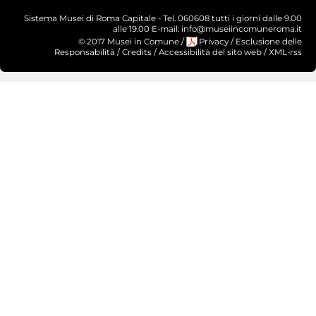
Sistema Musei di Roma Capitale - Tel. 060608 tutti i giorni dalle 9.00
alle 19.00 E-mail: info@museiincomuneroma.it
© 2017 Musei in Comune
/
Privacy
/
Esclusione delle
Responsabilità
/
Credits
/
Accessibilità del sito web
/
XML-rss