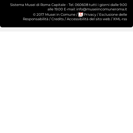
Sistema Musei di Roma Capitale - Tel. 060608 tutti i giorni dalle 9.00
alle 19.00 E-mail: info@museiincomuneroma.it
© 2017 Musei in Comune
/
Privacy
/
Esclusione delle
Responsabilità
/
Credits
/
Accessibilità del sito web
/
XML-rss