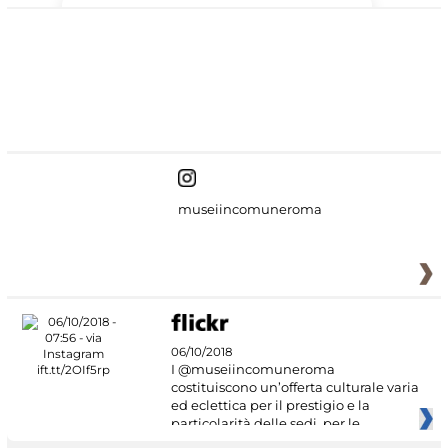
#DiscoverMiC
museiincomuneroma
06/10/2018
I @museiincomuneroma
costituiscono un’offerta culturale varia
ed eclettica per il prestigio e la
particolarità delle sedi, per le