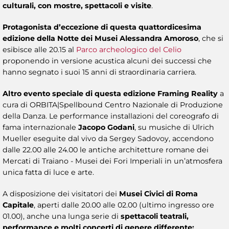
culturali, con mostre, spettacoli e visite
.
Protagonista d’eccezione di questa quattordicesima
edizione della Notte dei Musei Alessandra Amoroso
, che si
esibisce alle 20.15 al
Parco archeologico del Celio
proponendo in versione acustica alcuni dei successi che
hanno segnato i suoi 15 anni di straordinaria carriera.
Altro evento speciale di questa edizione Framing Reality
a
cura di ORBITA|Spellbound Centro Nazionale di Produzione
della Danza. Le performance installazioni del coreografo di
fama internazionale
Jacopo Godani
, su musiche di Ulrich
Mueller eseguite dal vivo da Sergey Sadovoy, accendono
dalle 22.00 alle 24.00 le antiche architetture romane dei
Mercati di Traiano - Musei dei Fori Imperiali in un’atmosfera
unica fatta di luce e arte.
A disposizione dei visitatori dei
Musei Civici di Roma
Capitale
, aperti dalle 20.00 alle 02.00 (ultimo ingresso ore
01.00), anche una lunga serie di
spettacoli teatrali,
performance e molti concerti di genere differente: