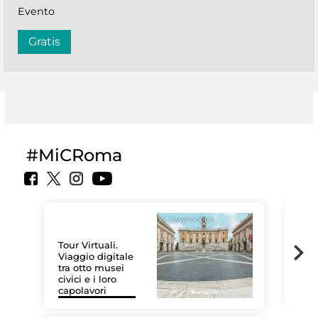
Evento
Gratis
#MiCRoma
Tour Virtuali.
Viaggio digitale
tra otto musei
civici e i loro
Le 
capolavori
Sis