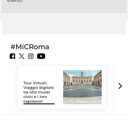
Evento
#MiCRoma
Tour Virtuali.
Viaggio digitale
tra otto musei
civici e i loro
Le 
capolavori
Sis