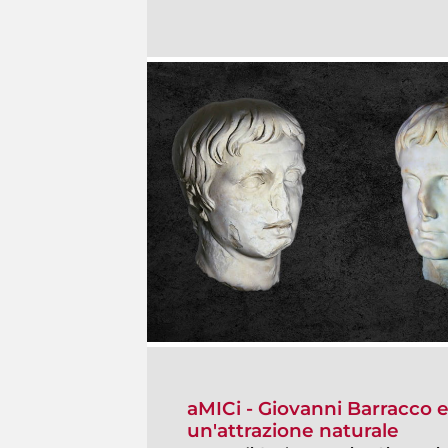
aMICi - Giovanni Barracco e 
un'attrazione naturale