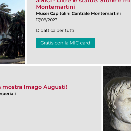
aMICi - Oltre le statue. Storie e mit
Montemartini
Musei Capitolini Centrale Montemartini
17/08/2023
Didattica per tutti
Gratis con la MIC card
la mostra Imago Augusti!
mperiali