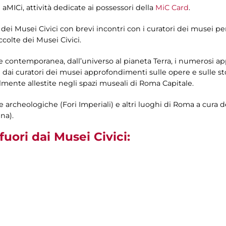
 aMICi, attività dedicate ai possessori della
MiC Card
.
a dei Musei Civici con brevi incontri con i curatori dei musei p
colte dei Musei Civici.
l’arte contemporanea, dall’universo al pianeta Terra, i numerosi 
e dai curatori dei musei approfondimenti sulle opere e sulle st
lmente allestite negli spazi museali di Roma Capitale.
ree archeologiche (Fori Imperiali) e altri luoghi di Roma a cura 
na).
ori dai Musei Civici: