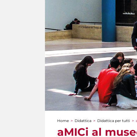
Home
>
Didattica
>
Didattica per tutti
>
Tu sei qui
aMICi al muse