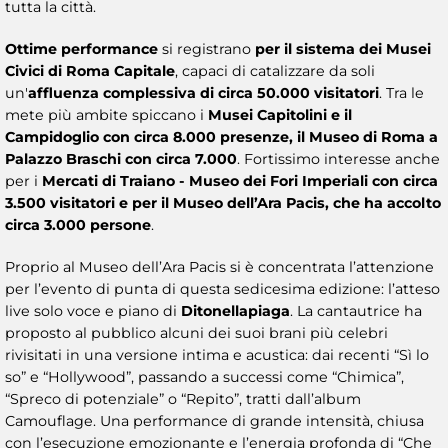
tutta la città.
Ottime performance
si registrano
per il sistema dei Musei
Civici di Roma Capitale
, capaci di catalizzare da soli
un'
affluenza complessiva di circa 50.000 visitatori
. Tra le
mete più ambite spiccano i
Musei Capitolini e il
Campidoglio con circa 8.000 presenze, il Museo di Roma a
Palazzo Braschi con circa 7.000
. Fortissimo interesse anche
per i
Mercati di Traiano - Museo dei Fori Imperiali con circa
3.500 visitatori e per il Museo dell’Ara Pacis, che ha accolto
circa 3.000 persone
.
Proprio al Museo dell’Ara Pacis si è concentrata l’attenzione
per l’evento di punta di questa sedicesima edizione: l’atteso
live solo voce e piano di
Ditonellapiaga
. La cantautrice ha
proposto al pubblico alcuni dei suoi brani più celebri
rivisitati in una versione intima e acustica: dai recenti “Sì lo
so” e “Hollywood”, passando a successi come “Chimica”,
“Spreco di potenziale” o “Repito”, tratti dall’album
Camouflage. Una performance di grande intensità, chiusa
con l’esecuzione emozionante e l’energia profonda di “Che