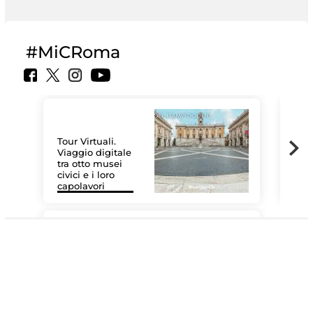
#MiCRoma
Tour Virtuali.
Viaggio digitale
tra otto musei
civici e i loro
Le 
capolavori
Sis
#DiscoverMiC