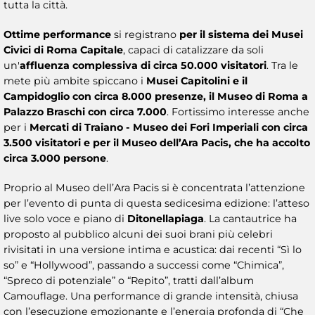
tutta la città.
Ottime performance
si registrano
per il sistema dei Musei
Civici di Roma Capitale
, capaci di catalizzare da soli
un'
affluenza complessiva di circa 50.000 visitatori
. Tra le
mete più ambite spiccano i
Musei Capitolini e il
Campidoglio con circa 8.000 presenze, il Museo di Roma a
Palazzo Braschi con circa 7.000
. Fortissimo interesse anche
per i
Mercati di Traiano - Museo dei Fori Imperiali con circa
3.500 visitatori e per il Museo dell’Ara Pacis, che ha accolto
circa 3.000 persone
.
Proprio al Museo dell’Ara Pacis si è concentrata l’attenzione
per l’evento di punta di questa sedicesima edizione: l’atteso
live solo voce e piano di
Ditonellapiaga
. La cantautrice ha
proposto al pubblico alcuni dei suoi brani più celebri
rivisitati in una versione intima e acustica: dai recenti “Sì lo
so” e “Hollywood”, passando a successi come “Chimica”,
“Spreco di potenziale” o “Repito”, tratti dall’album
Camouflage. Una performance di grande intensità, chiusa
con l’esecuzione emozionante e l’energia profonda di “Che