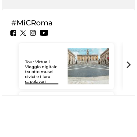
#MiCRoma
Tour Virtuali.
Viaggio digitale
tra otto musei
civici e i loro
Le 
capolavori
Sis
#DiscoverMiC