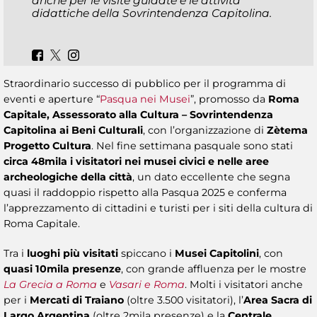
anche per le visite guidate e le attività
didattiche della Sovrintendenza Capitolina.
Straordinario successo di pubblico per il programma di
eventi e aperture “
Pasqua nei Musei
”, promosso da
Roma
Capitale, Assessorato alla Cultura – Sovrintendenza
Capitolina ai Beni Culturali
, con l’organizzazione di
Zètema
Progetto Cultura
. Nel fine settimana pasquale sono stati
circa 48mila i visitatori nei musei civici e nelle aree
archeologiche della città
, un dato eccellente che segna
quasi il raddoppio rispetto alla Pasqua 2025 e conferma
l’apprezzamento di cittadini e turisti per i siti della cultura di
Roma Capitale.
Tra i
luoghi più visitati
spiccano i
Musei Capitolini
, con
quasi 10mila presenze
, con grande affluenza per le mostre
La Grecia a Roma
e
Vasari e Roma
. Molti i visitatori anche
per i
Mercati di Traiano
(oltre 3.500 visitatori), l’
Area Sacra di
Largo Argentina
(oltre 2mila presenze) e la
Centrale