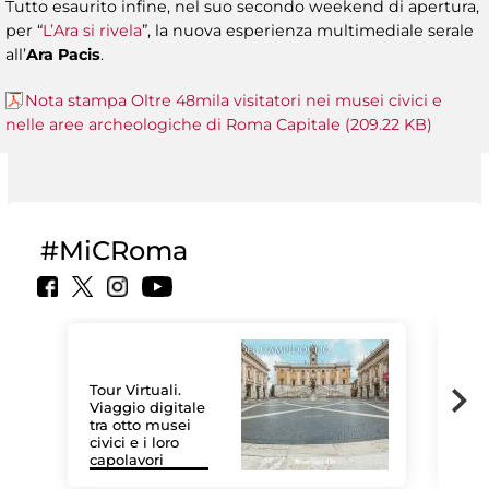
Tutto esaurito infine, nel suo secondo weekend di apertura,
per “
L’Ara si rivela
”, la nuova esperienza multimediale serale
all’
Ara Pacis
.
Nota stampa Oltre 48mila visitatori nei musei civici e
nelle aree archeologiche di Roma Capitale (209.22 KB)
#MiCRoma
Tour Virtuali.
Viaggio digitale
tra otto musei
civici e i loro
Le 
capolavori
Sis