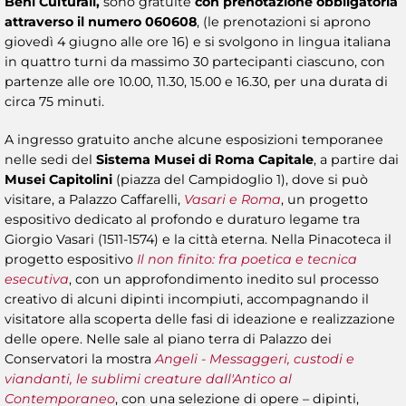
Beni Culturali,
sono gratuite
con prenotazione obbligatoria
attraverso il numero 060608
, (le prenotazioni si aprono
giovedì 4 giugno alle ore 16) e si svolgono in lingua italiana
in quattro turni da massimo 30 partecipanti ciascuno, con
partenze alle ore 10.00, 11.30, 15.00 e 16.30, per una durata di
circa 75 minuti.
A ingresso gratuito anche alcune esposizioni temporanee
nelle sedi del
Sistema Musei di Roma Capitale
, a partire dai
Musei Capitolini
(piazza del Campidoglio 1), dove si può
visitare, a Palazzo Caffarelli,
Vasari e Roma
, un progetto
espositivo dedicato al profondo e duraturo legame tra
Giorgio Vasari (1511-1574) e la città eterna. Nella Pinacoteca il
progetto espositivo
Il non finito: fra poetica e tecnica
esecutiva
, con un approfondimento inedito sul processo
creativo di alcuni dipinti incompiuti, accompagnando il
visitatore alla scoperta delle fasi di ideazione e realizzazione
delle opere. Nelle sale al piano terra di Palazzo dei
Conservatori la mostra
Angeli - Messaggeri, custodi e
viandanti, le sublimi creature dall'Antico al
Contemporaneo
, con una selezione di opere – dipinti,