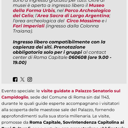
sono a ingresso gratuito per tutti. Oltre ai
musei è aperto a ingresso libero il
Museo
della Forma Urbis
,
nel
Parco Archeologico
del Celio
; l’
Area Sacra di Largo Argentina
;
l’area archeologica del
Circo Massimo
e i
Fori Imperiali
(ingresso dalla Colonna
Traiana).
Ingresso libero compatibilmente con la
capienza dei siti. Prenotazione
obbligatoria solo per i gruppi
al contact
center di Roma Capitale
060608 (ore 9.00 -
19.00)
Evento speciale: le
visite guidate a Palazzo Senatorio
sul
Campidoglio
, sede del Comune di Roma sin dal 1143,
durante le quali guide esperte accompagnano i visitatori
alla scoperta delle maestose sale del Palazzo, fornendo
approfondimenti sulla sua storia millenaria. Le visite,
promosse da
Roma Capitale, Sovrintendenza Capitolina ai