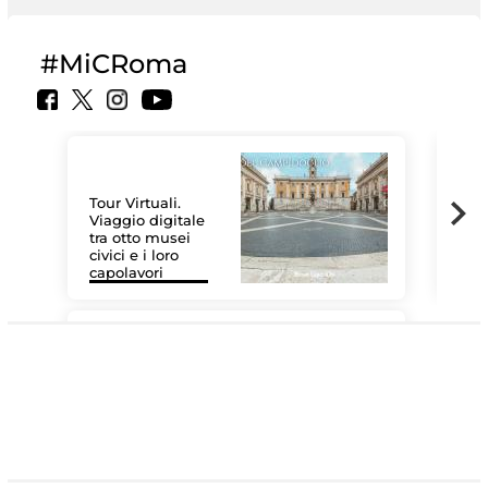
#MiCRoma
Tour Virtuali.
Viaggio digitale
tra otto musei
civici e i loro
Le 
capolavori
Sis
#DiscoverMiC