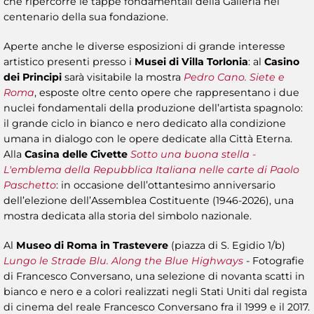
che ripercorre le tappe fondamentali della Galleria nel
centenario della sua fondazione.
Aperte anche le diverse esposizioni di grande interesse
artistico presenti presso i
Musei di Villa Torlonia
: al
Casino
dei Principi
sarà visitabile la mostra
Pedro Cano. Siete e
Roma
, esposte oltre cento opere che rappresentano i due
nuclei fondamentali della produzione dell’artista spagnolo:
il grande ciclo in bianco e nero dedicato alla condizione
umana in dialogo con le opere dedicate alla Città Eterna.
Alla
Casina delle Civette
Sotto una buona stella -
L'emblema della Repubblica Italiana nelle carte di Paolo
Paschetto
: in occasione dell’ottantesimo anniversario
dell’elezione dell’Assemblea Costituente (1946-2026), una
mostra dedicata alla storia del simbolo nazionale.
Al
Museo di Roma in Trastevere
(piazza di S. Egidio 1/b)
Lungo le Strade Blu. Along the Blue Highways
- Fotografie
di Francesco Conversano, una selezione di novanta scatti in
bianco e nero e a colori realizzati negli Stati Uniti dal regista
di cinema del reale Francesco Conversano fra il 1999 e il 2017.