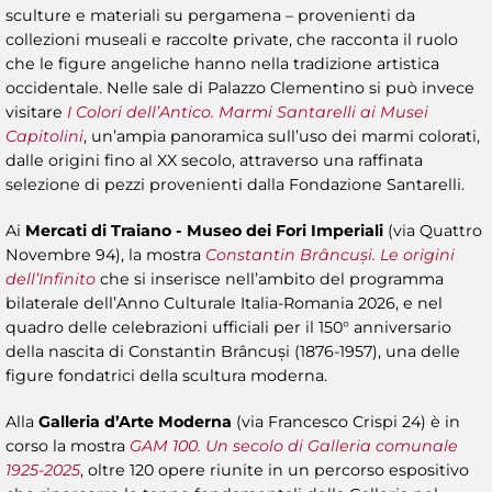
sculture e materiali su pergamena – provenienti da
collezioni museali e raccolte private, che racconta il ruolo
che le figure angeliche hanno nella tradizione artistica
occidentale. Nelle sale di Palazzo Clementino si può invece
visitare
I Colori dell’Antico. Marmi Santarelli ai Musei
Capitolini
, un’ampia panoramica sull’uso dei marmi colorati,
dalle origini fino al XX secolo, attraverso una raffinata
selezione di pezzi provenienti dalla Fondazione Santarelli.
Ai
Mercati di Traiano - Museo dei Fori Imperiali
(via Quattro
Novembre 94), la mostra
Constantin Brâncuși. Le origini
dell’Infinito
che si inserisce nell’ambito del programma
bilaterale dell’Anno Culturale Italia-Romania 2026, e nel
quadro delle celebrazioni ufficiali per il 150° anniversario
della nascita di Constantin Brâncuși (1876-1957), una delle
figure fondatrici della scultura moderna.
Alla
Galleria d’Arte Moderna
(via Francesco Crispi 24) è in
corso la mostra
GAM 100. Un secolo di Galleria comunale
1925-2025
, oltre 120 opere riunite in un percorso espositivo