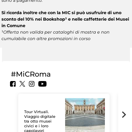
sono a pagamento.
Si ricorda inoltre che con la MIC si può usufruire di uno
sconto del 10% nei Bookshop¹ e nelle caffetterie dei Musei
in Comune
¹
Offerta non valida per cataloghi di mostra e non
cumulabile con altre promozioni in corso
#MiCRoma
Tour Virtuali.
Viaggio digitale
tra otto musei
civici e i loro
Le 
capolavori
Sis