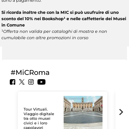
sono a pagamento.
Si ricorda inoltre che con la MIC si può usufruire di uno
sconto del 10% nei Bookshop¹ e nelle caffetterie dei Musei
in Comune
¹
Offerta non valida per cataloghi di mostra e non
cumulabile con altre promozioni in corso
#MiCRoma
Tour Virtuali.
Viaggio digitale
tra otto musei
civici e i loro
Le 
capolavori
Sis