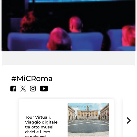
#MiCRoma
Tour Virtuali.
Viaggio digitale
tra otto musei
civici e i loro
Le 
capolavori
Sis