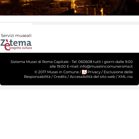
Servizi museali
Sistema Musei di Roma Capitale - Tel. 060608 tutti i giorni dalle 9.00
alle 19.00 E-mail: info@museiincomuneroma.it
© 2017 Musei in Comune
/
Privacy
/
Esclusione delle
Responsabilità
/
Credits
/
Accessibilità del sito web
/
XML-rss