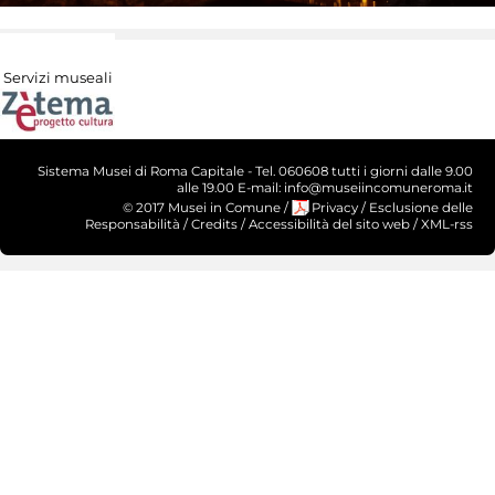
Servizi museali
Sistema Musei di Roma Capitale - Tel. 060608 tutti i giorni dalle 9.00
alle 19.00 E-mail: info@museiincomuneroma.it
© 2017 Musei in Comune
/
Privacy
/
Esclusione delle
Responsabilità
/
Credits
/
Accessibilità del sito web
/
XML-rss