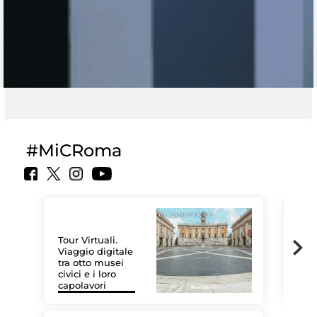
#MiCRoma
Tour Virtuali.
Viaggio digitale
tra otto musei
civici e i loro
Le 
capolavori
Sis