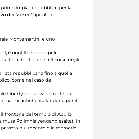
il primo impianto pubblico per la
vo dei Musei Capitolini.
entrale Montemartini è uno
ni, è oggi il secondo polo
ica tornate alla luce nel corso degli
ll'età repubblicana fino a quella
blico, come nel caso del
tile Liberty conservano inalterati
, i marmi antichi risplendono per il
 il frontone del tempio di Apollo
lla musa Polimnia vengano esaltati in
 passato più recente e la memoria