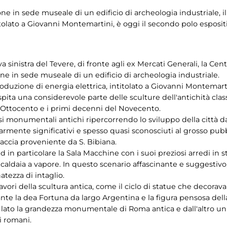
ne in sede museale di un edificio di archeologia industriale, 
itolato a Giovanni Montemartini, è oggi il secondo polo espositi
iva sinistra del Tevere, di fronte agli ex Mercati Generali, la C
ne in sede museale di un edificio di archeologia industriale.
oduzione di energia elettrica, intitolato a Giovanni Montemarti
pita una considerevole parte delle sculture dell'antichità class
ll'Ottocento e i primi decenni del Novecento.
si monumentali antichi ripercorrendo lo sviluppo della città da
armente significativi e spesso quasi sconosciuti al grosso pub
ccia proveniente da S. Bibiana.
d in particolare la Sala Macchine con i suoi preziosi arredi in s
 caldaia a vapore. In questo scenario affascinante e suggestivo
atezza di intaglio.
vori della scultura antica, come il ciclo di statue che decorava
gurante la dea Fortuna da largo Argentina e la figura pensosa de
 lato la grandezza monumentale di Roma antica e dall'altro un
i romani.