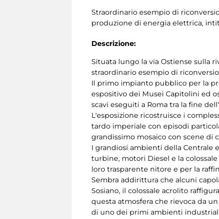
Straordinario esempio di riconversio
produzione di energia elettrica, int
Descrizione:
Situata lungo la via Ostiense sulla r
straordinario esempio di riconversio
Il primo impianto pubblico per la pr
espositivo dei Musei Capitolini ed os
scavi eseguiti a Roma tra la fine de
L'esposizione ricostruisce i comples
tardo imperiale con episodi particol
grandissimo mosaico con scene di ca
I grandiosi ambienti della Centrale e
turbine, motori Diesel e la colossale
loro trasparente nitore e per la raffin
Sembra addirittura che alcuni capola
Sosiano, il colossale acrolito raffi
questa atmosfera che rievoca da un
di uno dei primi ambienti industrial