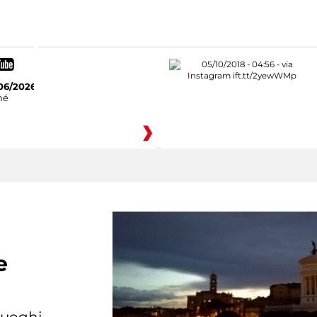
06/2026
hé
e
 luoghi