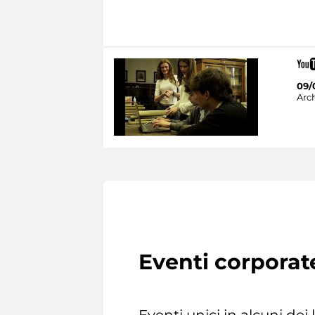
09/
Arc
Eventi corporat
Eventi unici in alcuni dei