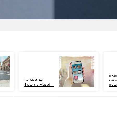
Il S
Le APP del
sui s
Sistema Musei
net