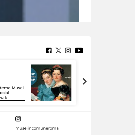
Google Arts &
Culture: 15 musei
istema Musei
si raccontano
ocial
grazie alla
work
tecnologia
museiincomuneroma