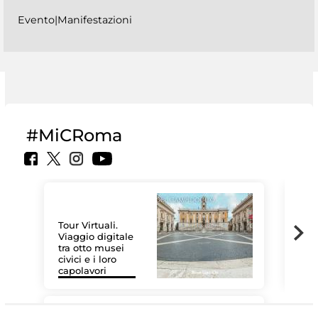
Evento|Manifestazioni
#MiCRoma
Tour Virtuali.
Viaggio digitale
tra otto musei
civici e i loro
Le 
capolavori
Sis