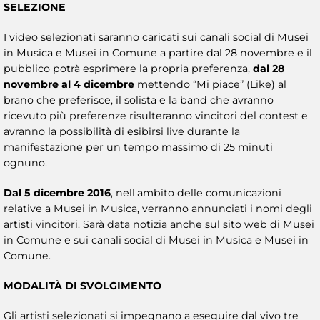
SELEZIONE
I video selezionati saranno caricati sui canali social di Musei
in Musica e Musei in Comune a partire dal 28 novembre e il
pubblico potrà esprimere la propria preferenza,
dal 28
novembre al 4 dicembre
mettendo “Mi piace” (Like) al
brano che preferisce, il solista e la band che avranno
ricevuto più preferenze risulteranno vincitori del contest e
avranno la possibilità di esibirsi live durante la
manifestazione per un tempo massimo di 25 minuti
ognuno.
Dal 5 dicembre 2016
, nell'ambito delle comunicazioni
relative a Musei in Musica, verranno annunciati i nomi degli
artisti vincitori. Sarà data notizia anche sul sito web di Musei
in Comune e sui canali social di Musei in Musica e Musei in
Comune.
MODALITÀ DI SVOLGIMENTO
Gli artisti selezionati si impegnano a eseguire dal vivo tre