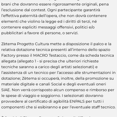
brani che dovranno essere rigorosamente originali, pena
l’esclusione dal contest. Ogni partecipante garantirà
l’effettiva paternità dell’opera, che non dovrà contenere
elementi che violino la legge ed i diritti di terzi, né
contenere espliciti messaggi offensivi, politici e/o
pubblicitari a favore di persone, o servizi.
Zètema Progetto Cultura mette a disposizione il palco e la
relativa dotazione tecnica presenti all’interno dello spazio
Factory presso il MACRO Testaccio, come da scheda tecnica
allegata (allegato 1 - si precisa che ulteriori richieste
tecniche saranno a carico degli artisti selezionati) e
l’assistenza di un tecnico per l’accesso alle strumentazioni in
dotazione; Zètema si occuperà, inoltre, della promozione su
materiale digitale e canali Social e degli eventuali oneri
SIAE. Non verrà corrisposto alcun compenso e rimborso per
le spese di viaggio e soggiorno. I selezionati dovranno
provvedere al certificato di agibilità ENPALS per tutti i
componenti che si esibiranno e per l’eventuale staff tecnico.