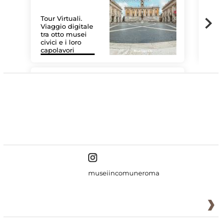
Tour Virtuali.
Viaggio digitale
tra otto musei
civici e i loro
Le 
capolavori
Sis
#DiscoverMiC
museiincomuneroma