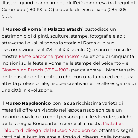
illustra i grandi cambiamenti dell’età compresa tra i regni di
Commodo (180-192 d.C.) e quello di Diocleziano (284-305
d.C.).
Il
Museo di Roma in Palazzo Braschi
custodisce un
patrimonio di dipinti, sculture, stampe, fotografie e abiti
attraverso i quali si snoda la storia di Roma e le sue
trasformazioni tra il XVII e il XIX secolo. Qui sono in corso le
mostre
Feste barocche "per inciso"
- selezione di cinquanta
incisioni sulla festa a Roma nelle stampe del Seicento – e
Gioacchino Ersoch (1815 – 1902)
per celebrare il bicentenario
della nascita dell’architetto che, con una lunga ed eclettica
attività professionale, rispose creativamente alle esigenze di
una città in evoluzione.
Il
Museo Napoleonico
, con la sua ricchissima varietà di
materiali offre un viaggio nell’epoca napoleonica e un
incontro ravvicinato con i personaggi e le vicende storiche
della famiglia Bonaparte. Insieme alla mostra
I Valadier.
L’album di disegni del Museo Napoleonico
, ottanta disegni
tratti dall’Album insieme al fondo di disegni della bottega