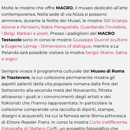
Molte le mostre che offre
MACRO
, il museo dedicato all’arte
contemporanea. Nella sede di via Nizza si possono
ammirare, durante la Notte dei Musei, le mostre
100 Scialoja.
Azione e Pensiero
,
Nakis Panayotidis. Guardando l’invisibile
,
I Belgi. Barbari e poeti
. Presso i padiglioni del
MACRO
Testaccio
sono in corso le mostre
Giuseppe Ducrot scultore
e
Eugene Lemay - Dimensions of dialogue
, mentre a La
Pelanda sarà possibile visitare la mostra
Sergio Staino. Satira
e sogni
.
Sempre vivace il programma culturale del
Museo di Roma
in Trastevere
, la cui collezione permanente mostra gli
aspetti salienti della vita popolare romana dalla fine del
Settecento alla seconda metà del Novecento, filtrata
attraverso i gusti e i convincimenti degli artisti e dei
folkloristi che l’hanno rappresentata. In particolare la
collezione comprende una raccolta di dipinti, stampe,
disegni e acquerelli, tra cui la famosa serie Roma pittoresca
di Ettore Roesler Franz. In corso la mostra
L’urlo indifferente.
Fotografie di Stefano Cioffi
, un progetto fotografico che