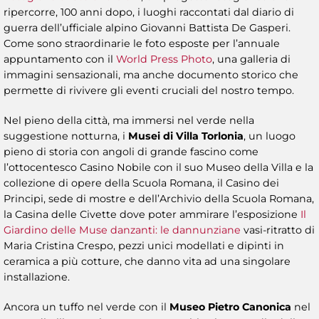
ripercorre, 100 anni dopo, i luoghi raccontati dal diario di
guerra dell’ufficiale alpino Giovanni Battista De Gasperi.
Come sono straordinarie le foto esposte per l’annuale
appuntamento con il
World Press Photo
, una galleria di
immagini sensazionali, ma anche documento storico che
permette di rivivere gli eventi cruciali del nostro tempo.
Nel pieno della città, ma immersi nel verde nella
suggestione notturna, i
Musei di Villa Torlonia
, un luogo
pieno di storia con angoli di grande fascino come
l’ottocentesco Casino Nobile con il suo Museo della Villa e la
collezione di opere della Scuola Romana, il Casino dei
Principi, sede di mostre e dell’Archivio della Scuola Romana,
la Casina delle Civette dove poter ammirare l’esposizione
Il
Giardino delle Muse danzanti: le dannunziane
vasi-ritratto di
Maria Cristina Crespo, pezzi unici modellati e dipinti in
ceramica a più cotture, che danno vita ad una singolare
installazione.
Ancora un tuffo nel verde con il
Museo Pietro Canonica
nel