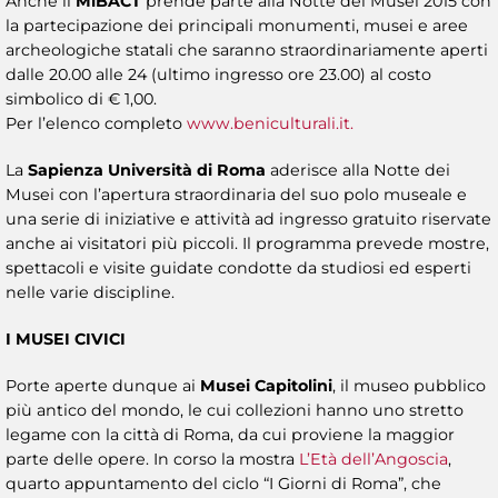
Anche il
MiBACT
prende parte alla Notte dei Musei 2015 con
la partecipazione dei principali monumenti, musei e aree
archeologiche statali che saranno straordinariamente aperti
dalle 20.00 alle 24 (ultimo ingresso ore 23.00) al costo
simbolico di € 1,00.
Per l’elenco completo
www.beniculturali.it.
La
Sapienza Università di Roma
aderisce alla Notte dei
Musei con l’apertura straordinaria del suo polo museale e
una serie di iniziative e attività ad ingresso gratuito riservate
anche ai visitatori più piccoli. Il programma prevede mostre,
spettacoli e visite guidate condotte da studiosi ed esperti
nelle varie discipline.
I MUSEI CIVICI
Porte aperte dunque ai
Musei Capitolini
, il museo pubblico
più antico del mondo, le cui collezioni hanno uno stretto
legame con la città di Roma, da cui proviene la maggior
parte delle opere. In corso la mostra
L’Età dell’Angoscia
,
quarto appuntamento del ciclo “I Giorni di Roma”, che