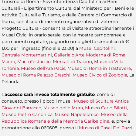
Turismo di Roma - Sovrintendenza Capitolina ai Beni
Culturali - Dipartimento Cultura, dal Ministero per i Beni e le
Attività Culturali e Turismo, e dalla Camera di Commercio di
Roma, con il coordinamento organizzativo di Zètema
Progetto Cultura - consentirà di visitare straordinariamente i
Musei Civici in orario serale, con le mostre temporanee e
permanenti ospitate, pagando un biglietto simbolico di €
1,00 per l’ingresso (fino alle 23.00) a
Musei Capitolini
,
Centrale Montemartini
,
Galleria d'Arte Moderna di Roma
,
Macro, MacroTestaccio
,
Mercati di Traiano
,
Musei di Villa
Torlonia
,
Museo dell'Ara Pacis
,
Museo di Roma in Trastevere
,
Museo di Roma Palazzo Braschi
,
Museo Civico di Zoologia
, La
Pelanda.
L’
accesso sarà invece totalmente gratuito
, come di
consueto, presso i piccoli musei:
Museo di Scultura Antica
Giovanni Barracco
,
Museo delle Mura
,
Museo Carlo Bilotti
,
Museo Pietro Canonica
,
Museo Napoleonico
,
Museo della
Repubblica Romana e della Memoria Garibaldina
, e, previa
prenotazione allo 060608, presso il
Museo di Casal De' Pazzi
.