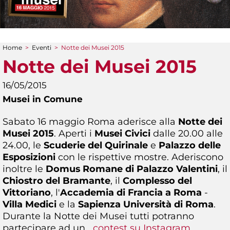
Home
>
Eventi
>
Notte dei Musei 2015
Tu sei qui
Notte dei Musei 2015
16/05/2015
Musei in Comune
Sabato 16 maggio Roma aderisce alla
Notte dei
Musei 2015
. Aperti i
Musei Civici
dalle 20.00 alle
24.00, le
Scuderie del Quirinale
e
Palazzo delle
Esposizioni
con le rispettive mostre. Aderiscono
inoltre le
Domus Romane di Palazzo Valentini
, il
Chiostro del Bramante
, il
Complesso del
Vittoriano
, l'
Accademia di Francia a Roma
-
Villa Medici
e la
Sapienza Università di Roma
.
Durante la Notte dei Musei tutti potranno
partecipare ad un
contest su Instagram