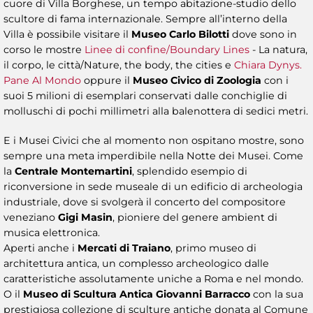
cuore di Villa Borghese, un tempo abitazione-studio dello
scultore di fama internazionale. Sempre all’interno della
Villa è possibile visitare il
Museo Carlo Bilotti
dove sono in
corso le mostre
Linee di confine/Boundary Lines
- La natura,
il corpo, le città/Nature, the body, the cities e
Chiara Dynys.
Pane Al Mondo
oppure il
Museo Civico di Zoologia
con i
suoi 5 milioni di esemplari conservati dalle conchiglie di
molluschi di pochi millimetri alla balenottera di sedici metri.
E i Musei Civici che al momento non ospitano mostre, sono
sempre una meta imperdibile nella Notte dei Musei. Come
la
Centrale Montemartini
, splendido esempio di
riconversione in sede museale di un edificio di archeologia
industriale, dove si svolgerà il concerto del compositore
veneziano
Gigi Masin
, pioniere del genere ambient di
musica elettronica.
Aperti anche i
Mercati di Traiano
, primo museo di
architettura antica, un complesso archeologico dalle
caratteristiche assolutamente uniche a Roma e nel mondo.
O il
Museo di Scultura Antica Giovanni Barracco
con la sua
prestigiosa collezione di sculture antiche donata al Comune