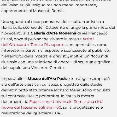
dei Valadier, più esiguo ma non meno importante,
appartenente al Museo di Roma.
Uno sguardo al ricco panorama della cultura artistica a
Roma sullo scorcio dell’Ottocento e lungo la prima metà del
Novecento alla
Galleria d'Arte Moderna
di via Francesco
Crispi, dove si può anche visitare la mostra
Artisti
dell’Ottocento: Temi e Riscoperte
, con opere di estremo
interesse, in parte mai esposte e sconosciute al pubblico.
Nell’ambito della mostra, è previsto, inoltre, un “focus” di
due sale con una selezione di opere – di scultura e grafica -
del napoletano Vincenzo Gemito.
Imperdibile il
Museo dell’Ara Pacis
, uno degli esempi più
alti dell'arte classica i cui spazi, progettati dallo studio
dell'architetto statunitense Richard Meier, sono modulati
sul contrasto luce e penombra. In corso la mostra
documentaria
Esposizione Universale Roma. Una città
nuova dal fascismo agli anni ’60
, sulla progettazione e
realizzazione del quartiere EUR.