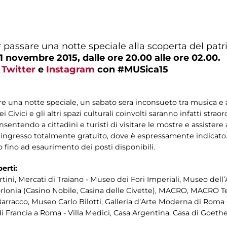
passare una notte speciale alla scoperta del patri
1 novembre 2015, dalle ore 20.00 alle ore 02.00.
u
Twitter
e
Instagram
con #MUSica15
e una notte speciale, un sabato sera inconsueto tra musica e a
sei Civici e gli altri spazi culturali coinvolti saranno infatti stra
nsentendo a cittadini e turisti di visitare le mostre e assistere
 ingresso totalmente gratuito, dove è espressamente indicato
o fino ad esaurimento dei posti disponibili.
perti:
ini, Mercati di Traiano - Museo dei Fori Imperiali, Museo del
Torlonia (Casino Nobile, Casina delle Civette), MACRO, MACRO 
rracco, Museo Carlo Bilotti, Galleria d’Arte Moderna di Roma C
 Francia a Roma - Villa Medici, Casa Argentina, Casa di Goethe