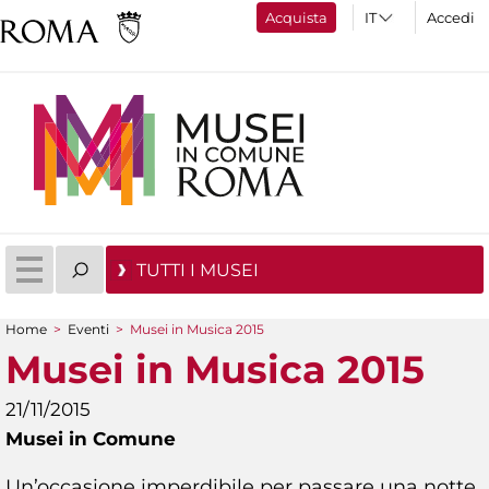
Acquista
Accedi
TUTTI I MUSEI
Home
>
Eventi
>
Musei in Musica 2015
Tu sei qui
Musei in Musica 2015
21/11/2015
Musei in Comune
Un’occasione imperdibile per passare una notte