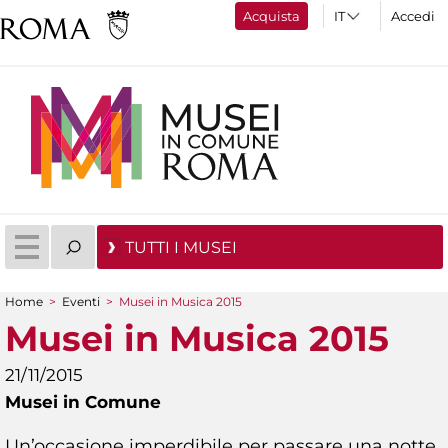
Acquista
Accedi
TUTTI I MUSEI
Home
>
Eventi
>
Musei in Musica 2015
Tu sei qui
Musei in Musica 2015
21/11/2015
Musei in Comune
Un’occasione imperdibile per passare una notte