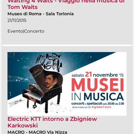
Waiting 4 Waits - Viaggio nella musica di
Tom Waits
Museo di Roma
-
Sala Torlonia
21/11/2015
Evento|Concerto
Electric KTT intorno a Zbigniew
Karkowski
MACRO
-
MACRO Via Nizza