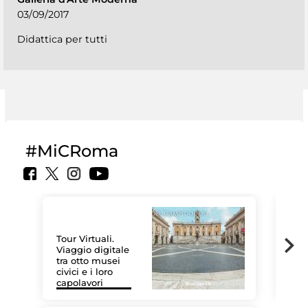
03/09/2017
Didattica per tutti
#MiCRoma
Tour Virtuali.
Viaggio digitale
tra otto musei
civici e i loro
Le 
capolavori
Sis