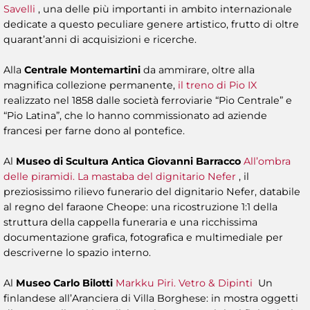
Savelli
, una delle più importanti in ambito internazionale
dedicate a questo peculiare genere artistico, frutto di oltre
quarant’anni di acquisizioni e ricerche.
Alla
Centrale Montemartini
da ammirare, oltre alla
magnifica collezione permanente,
il treno di Pio IX
realizzato nel 1858 dalle società ferroviarie “Pio Centrale” e
“Pio Latina”, che lo hanno commissionato ad aziende
francesi per farne dono al pontefice.
Al
Museo di Scultura Antica Giovanni Barracco
All’ombra
delle piramidi. La mastaba del dignitario Nefer
, il
preziosissimo rilievo funerario del dignitario Nefer, databile
al regno del faraone Cheope: una ricostruzione 1:1 della
struttura della cappella funeraria e una ricchissima
documentazione grafica, fotografica e multimediale per
descriverne lo spazio interno.
Al
Museo Carlo Bilotti
Markku Piri. Vetro & Dipinti
Un
finlandese all’Aranciera di Villa Borghese: in mostra oggetti