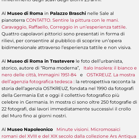
Al
Museo di Roma
in
Palazzo Braschi
nelle Sale al
pianoterra
CONTATTO. Sentire la pittura con le mani.
Caravaggio, Raffaello, Correggio in un’esperienza tattile
.
Quattro capolavori pittorici sono presentati in forma di
rilievi, per consentire al pubblico di scoprire un’opera
bidimensionale attraverso l’esperienza tattile e non visiva.
Al
Museo di Roma in Trastevere
le foto dell’urbanista,
storico, autore di “Roma moderna”,
Italo Insolera: il bianco e
nero delle città, Immagini 1951-84
e
OSTKREUZ. La mostra
dell’agenzia fotografica tedesca
: la retrospettiva racconta la
storia dell’agenzia OSTKREUZ, fondata nel 1990 da fotografi
della Germania Est e oggi il collettivo fotografico più
celebre in Germania. In mostra ci sono oltre 250 fotografie di
22 fotografi, dai lavori immediatamente successivi il crollo
del Muro fino ai giorni nostri.
Al
Museo Napoleonico
Minute visioni. Micromosaici
romani del XVIII e del XIX secolo dalla collezione Ars Antiqua