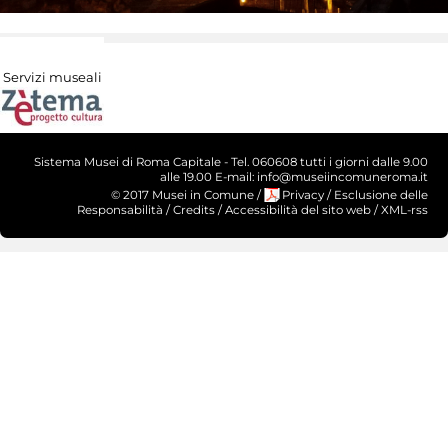
Servizi museali
Sistema Musei di Roma Capitale - Tel. 060608 tutti i giorni dalle 9.00
alle 19.00 E-mail: info@museiincomuneroma.it
© 2017 Musei in Comune
/
Privacy
/
Esclusione delle
Responsabilità
/
Credits
/
Accessibilità del sito web
/
XML-rss