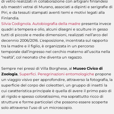
di vetro realizzati in collaborazione con artigiani finlandesi
e/o maestri vetrai di Murano, associati a dipinti e serigrafie di
Piri, e da tessuti stampati aventi temi e motivi legati alla
Finlandia.
Silvia Codignola. Autobiografia della madre
presenta invece
quadri a tempera e olio, alcuni disegni e sculture in gesso
tutti di piccole e medie dimensioni, realizzati nell’arco del
decennio 2006/2016. L’esposizione, incentrata sul rapporto
tra la madre e il figlio, è organizzata in un percorso
temporale dall’ingresso nel cerchio materno all’uscita nella
“realtà”, col neonato che diventa un ragazzo.
Sempre nei pressi di Villa Borghese, al
Museo Civico di
Zoologia
,
Superfici. Peregrinazioni entomologiche
propone
un viaggio visivo per approfondire, attraverso la fotografia, la
superficie del corpo dei coleotteri, un gruppo di insetti la
cui caratteristica principale è quella di avere il primo paio di
ali rigido e spesso coloratissimo, ma soprattutto ricco di
strutture e forme particolari che possono essere scoperte
solo attraverso l’uso di un microscopio.