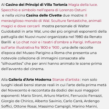
Al
Casino dei Principi di Villa Torlonia
Magia della luce.
Specchio e simbolo nell’opera di Lorenzo Ostuni
e nella vicina
Casina delle Civette
due mostre:
Il
meraviglioso mondo di Wal. Sculture fantastiche, animali
magici e dove cercarli
mostra personale di Walter
Guidobaldi in arte Wal, uno dei più originali esponenti della
pattuglia dei Nuovi-nuovi organizzata nel 1980 da Renato
Barilli e
Lo chat noir e i teatri d’ombre a Parigi. Influenza
sull’arte illustrativa fra ’800 e ’900
, una delle raccolte
d’epoca del Museo Parigino a Roma che presenta una
notevole collezione di immagini consacrate alle
“silhouettes” che per anni hanno animato le scene prima
dell’avvento del cinema.
Alla
Galleria d’Arte Moderna
Stanze d’artista
: non solo
luoghi ideali bensì stanze reali in cui l’arte della prima metà
del Novecento è raccontata da dodici dei suoi maggiori
esponenti: Mario Sironi, Arturo Martini, Ferruccio Ferrazzi,
Giorgio de Chirico, Alberto Savinio, Carlo Carrà, Ardengo
Soffici, Ottone Rosai, Massimo Campigli, Marino Marini,