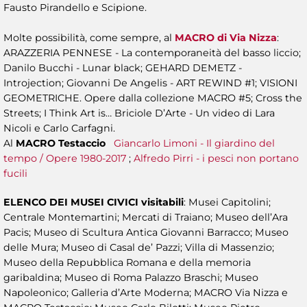
Fausto Pirandello e Scipione.
Molte possibilità, come sempre, al
MACRO di Via Nizza
:
ARAZZERIA PENNESE - La contemporaneità del basso liccio;
Danilo Bucchi - Lunar black; GEHARD DEMETZ -
Introjection; Giovanni De Angelis - ART REWIND #1; VISIONI
GEOMETRICHE. Opere dalla collezione MACRO #5; Cross the
Streets; I Think Art is… Briciole D’Arte - Un video di Lara
Nicoli e Carlo Carfagni.
Al
MACRO Testaccio
Giancarlo Limoni - Il giardino del
tempo / Opere 1980-2017
;
Alfredo Pirri - i pesci non portano
fucili
ELENCO DEI MUSEI CIVICI visitabili
: Musei Capitolini;
Centrale Montemartini; Mercati di Traiano; Museo dell’Ara
Pacis; Museo di Scultura Antica Giovanni Barracco; Museo
delle Mura; Museo di Casal de’ Pazzi; Villa di Massenzio;
Museo della Repubblica Romana e della memoria
garibaldina; Museo di Roma Palazzo Braschi; Museo
Napoleonico; Galleria d’Arte Moderna; MACRO Via Nizza e