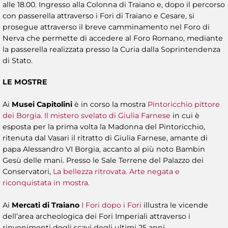
alle 18.00. Ingresso alla Colonna di Traiano e, dopo il percorso
con passerella attraverso i Fori di Traiano e Cesare, si
prosegue attraverso il breve camminamento nel Foro di
Nerva che permette di accedere al Foro Romano, mediante
la passerella realizzata presso la Curia dalla Soprintendenza
di Stato.
LE MOSTRE
Ai
Musei Capitolini
è in corso la mostra
Pintoricchio pittore
dei Borgia. Il mistero svelato di Giulia Farnese
in cui è
esposta per la prima volta la Madonna del Pintoricchio,
ritenuta dal Vasari il ritratto di Giulia Farnese, amante di
papa Alessandro VI Borgia, accanto al più noto Bambin
Gesù delle mani. Presso le Sale Terrene del Palazzo dei
Conservatori,
La bellezza ritrovata. Arte negata e
riconquistata in mostra.
Ai
Mercati di Traiano
I Fori dopo i Fori
illustra le vicende
dell’area archeologica dei Fori Imperiali attraverso i
rinvenimenti degli scavi degli ultimi 25 anni.