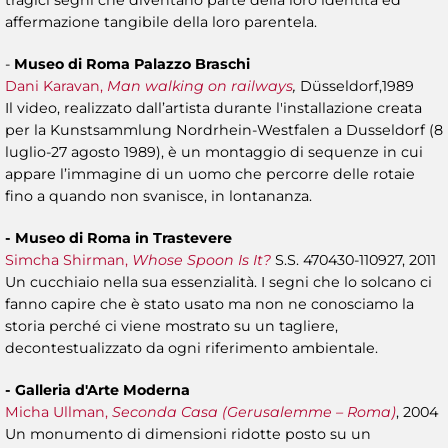
tragici segni che diventano parte della loro identità ed
affermazione tangibile della loro parentela.
-
Museo di Roma Palazzo Braschi
Dani Karavan,
Man walking on railways
,
Düsseldorf,1989
Il video, realizzato dall’artista durante l'installazione creata
per la Kunstsammlung Nordrhein-Westfalen a Dusseldorf (8
luglio-27 agosto 1989), è un montaggio di sequenze in cui
appare l’immagine di un uomo che percorre delle rotaie
fino a quando non svanisce, in lontananza.
- Museo di Roma in Trastevere
Simcha Shirman,
Whose Spoon Is It?
S.S. 470430-110927, 2011
Un cucchiaio nella sua essenzialità. I segni che lo solcano ci
fanno capire che è stato usato ma non ne conosciamo la
storia perché ci viene mostrato su un tagliere,
decontestualizzato da ogni riferimento ambientale.
- Galleria d'Arte Moderna
Micha Ullman,
Seconda Casa (Gerusalemme – Roma)
, 2004
Un monumento di dimensioni ridotte posto su un