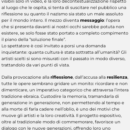
visibili solo in video, e la loro decontestualizzazione rispetto
al luogo che le ospita, si tenta di suscitare nel pubblico una
riflessione su quanto il nazismo sia stato un male assoluto
per il mondo intero. Il mezzo diventa
messaggio
: l’opera
che si presenta davanti ai nostri occhi sarebbe potuta non
esistere, se solo fosse stato portato a completo compimento
il piano della “soluzione finale”.
Lo spettatore è così invitato a porsi una domanda
inquietante: quanta cultura è stata sottratta all’umanità? Gli
artisti scelti si sono misurati con il passato in modo diverso,
trattandolo da vari punti di vista.
Dalla provocazione alla
riflessione
, dall’accusa alla
resilienza
,
tutte le opere sembrano gridare un monito: ricordare e non
dimenticare, un imperativo categorico che attraversa l’intera
tradizione ebraica. Custodire la memoria, tramandarla di
generazione in generazione, non permettendo al tempo e
alla morte di farla cadere nell’oblio, è uno dei motivi che
muove gli artisti e la loro creatività. Il progetto espositivo,
oltre al tradizionale modo di commemorare, favorisce un
dialogo con le nuove generazioni, offrendo loro uno