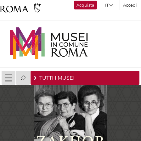
Acquista
Accedi
TUTTI I MUSEI