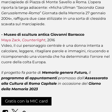
marciapiede di Piazza di Monte Savello a Roma. L’opera
riporta la targa adiacente: «Micha Ullman “
Seconda Casa
Gerusalemme-Roma
” Giornata della Memoria 27 gennaio
2004», raffigura due case stilizzate in una sorta di clessidra
scavata sul marciapiede.
- Museo di scultura antica Giovanni Barracco
Maya Zack,
Counterlight
, 2016
Video, il cui personaggio centrale è una donna intenta a
calcolare, leggere, ritagliare parole e immagini, ricucendo e
ricomponendo una vicenda che ha determinato l’orrore nel
cuore della colta Europa.
Il progetto fa parte di
Memoria genera Futuro,
il
programma di appuntamenti
promosso dall'
Assessorato
alla Cultura di Roma Capitale
in occasione del
Giorno
della Memoria 2023
Gratis con la MIC card