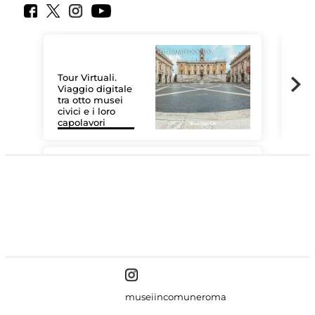
Tour Virtuali.
Viaggio digitale
tra otto musei
civici e i loro
Le 
capolavori
Sis
#DiscoverMiC
museiincomuneroma