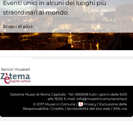
Eventi unici in alcuni dei luoghi più
straordinari al mondo.
Scopri di più
Servizi museali
Sistema Musei di Roma Capitale - Tel. 060608 tutti i giorni dalle 9.00
alle 19.00 E-mail: info@museiincomuneroma.it
© 2017 Musei in Comune
/
Privacy
/
Esclusione delle
Responsabilità
/
Credits
/
Accessibilità del sito web
/
XML-rss