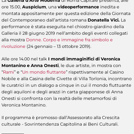
La
Galleria d’Arte Moderna
di Roma Capitale presenta, alle
ore 15.00,
Auspicium
, una
videoperformance
inedita e
montata appositamente per questa edizione della Giornata
del Contemporaneo dall’artista romana
Donatella Vici.
La
performance è stata eseguita nel chiostro-giardino della
Galleria il 28 giugno 2019 nell’ambito degli eventi collegati
alla mostra
Donne. Corpo e immagine fra simbolo e
rivoluzione
(24 gennaio – 13 ottobre 2019).
Alle ore 14.00 nel talk
I mondi immaginifici
di Veronica
Montanino e Anna Onesti
, le due artiste, in mostra con
“
Rami
” e “
Un mondo fluttante
” rispettivamente al Casino
Nobile e alla Casina delle Civette di Villa Torlonia, incontrano
le curatrici in un dialogo a cinque in cui il mondo fluttuante
degli aquiloni e degli arazzi in carta giapponese di Anna
Onesti si confronta con la realtà delle metamorfosi di
Veronica Montanino.
Il programma è promosso dall’Assessorato alla Crescita
culturale - Sovrintendenza Capitolina ai Beni Culturali.