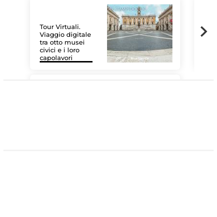
Tour Virtuali.
Viaggio digitale
tra otto musei
civici e i loro
Le 
capolavori
Sis
#DiscoverMiC