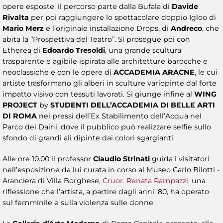
opere esposte: il percorso parte dalla Bufala di
Davide
Rivalta
per poi raggiungere lo spettacolare doppio Igloo di
Mario Merz
e l’originale installazione Drops, di
Andreco
, che
abita la “Prospettiva del Teatro”. Si prosegue poi con
Etherea di
Edoardo Tresoldi
, una grande scultura
trasparente e agibile ispirata alle architetture barocche e
neoclassiche e con le opere di
ACCADEMIA ARACNE
, le cui
artiste trasformano gli alberi in sculture variopinte dal forte
impatto visivo con tessuti lavorati. Si giunge infine al
WING
PROJECT
by
STUDENTI DELL’ACCADEMIA DI BELLE ARTI
DI ROMA
nei pressi dell’Ex Stabilimento dell’Acqua nel
Parco dei Daini, dove il pubblico può realizzare selfie sullo
sfondo di grandi ali dipinte dai colori sgargianti.
Alle ore 10.00 il professor
Claudio Strinati
guida i visitatori
nell’esposizione da lui curata in corso al Museo Carlo Bilotti -
Aranciera di Villa Borghese,
Cruor. Renata Rampazzi
, una
riflessione che l’artista, a partire dagli anni ’80, ha operato
sul femminile e sulla violenza sulle donne.