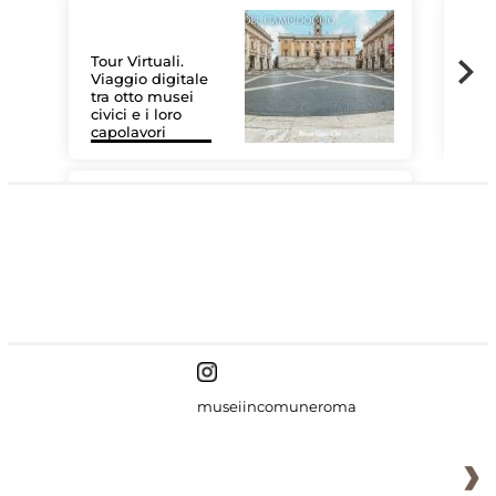
Tour Virtuali.
Viaggio digitale
tra otto musei
civici e i loro
Le 
capolavori
Sis
#DiscoverMiC
museiincomuneroma