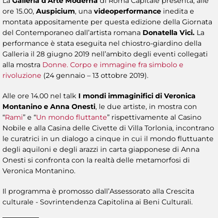
La
Galleria d’Arte Moderna
di Roma Capitale presenta, alle
ore 15.00,
Auspicium
, una
videoperformance
inedita e
montata appositamente per questa edizione della Giornata
del Contemporaneo dall’artista romana
Donatella Vici.
La
performance è stata eseguita nel chiostro-giardino della
Galleria il 28 giugno 2019 nell’ambito degli eventi collegati
alla mostra
Donne. Corpo e immagine fra simbolo e
rivoluzione
(24 gennaio – 13 ottobre 2019).
Alle ore 14.00 nel talk
I mondi immaginifici
di Veronica
Montanino e Anna Onesti
, le due artiste, in mostra con
“
Rami
” e “
Un mondo fluttante
” rispettivamente al Casino
Nobile e alla Casina delle Civette di Villa Torlonia, incontrano
le curatrici in un dialogo a cinque in cui il mondo fluttuante
degli aquiloni e degli arazzi in carta giapponese di Anna
Onesti si confronta con la realtà delle metamorfosi di
Veronica Montanino.
Il programma è promosso dall’Assessorato alla Crescita
culturale - Sovrintendenza Capitolina ai Beni Culturali.