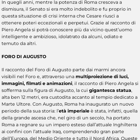
In quegli anni, mentre la potenza di Roma cresceva a
dismisura, il Senato si era molto indebolito e fu proprio in
questa situazione di crisi interna che Cesare riuscì a
ottenere poteri eccezionali e perpetui. Grazie al racconto di
Piero Angela si potrà conoscere più da vicino quest’uomo
intelligente e ambizioso, idolatrato da alcuni, odiato e
temuto da altri.
FORO DI AUGUSTO
Il racconto del Foro di Augusto parte dai marmi ancora
visibili nel Foro e, attraverso una
multiproiezione di luci,
immagini, filmati e animazioni
, il racconto di Piero Angela si
sofferma sulla figura di Augusto, la cui
gigantesca statua
,
alta ben 12 metri, era custodita accanto al tempio dedicato a
Marte Ultore. Con Augusto, Roma ha inaugurato un nuovo
periodo della sua storia: l’
età imperiale
è stata, infatti, quella
della grande ascesa che, nel giro di un secolo, ha portato
Roma a regnare su un impero esteso dall’attuale Inghilterra
ai confini con l’attuale Iraq, comprendendo gran parte
dell’Europa, del Medio Oriente e tutto il Nord Africa. Queste