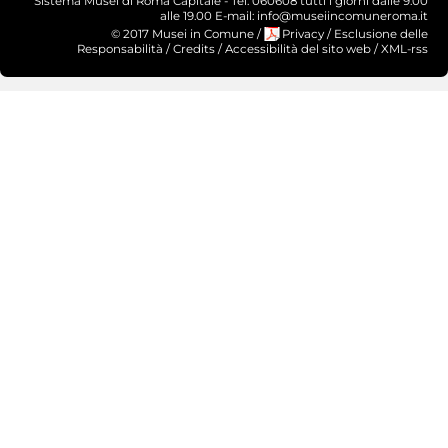
Sistema Musei di Roma Capitale - Tel. 060608 tutti i giorni dalle 9.00
alle 19.00 E-mail: info@museiincomuneroma.it
© 2017 Musei in Comune
/
Privacy
/
Esclusione delle
Responsabilità
/
Credits
/
Accessibilità del sito web
/
XML-rss