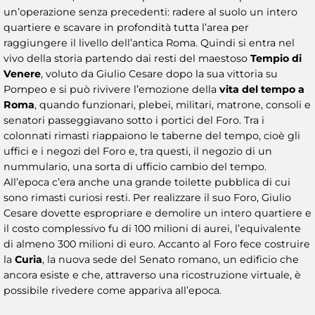
un’operazione senza precedenti: radere al suolo un intero
quartiere e scavare in profondità tutta l’area per
raggiungere il livello dell’antica Roma. Quindi si entra nel
vivo della storia partendo dai resti del maestoso
Tempio di
Venere
, voluto da Giulio Cesare dopo la sua vittoria su
Pompeo e si può rivivere l’emozione della
vita del tempo a
Roma
, quando funzionari, plebei, militari, matrone, consoli e
senatori passeggiavano sotto i portici del Foro. Tra i
colonnati rimasti riappaiono le taberne del tempo, cioè gli
uffici e i negozi del Foro e, tra questi, il negozio di un
nummulario, una sorta di ufficio cambio del tempo.
All’epoca c’era anche una grande toilette pubblica di cui
sono rimasti curiosi resti. Per realizzare il suo Foro, Giulio
Cesare dovette espropriare e demolire un intero quartiere e
il costo complessivo fu di 100 milioni di aurei, l’equivalente
di almeno 300 milioni di euro. Accanto al Foro fece costruire
la
Curia
, la nuova sede del Senato romano, un edificio che
ancora esiste e che, attraverso una ricostruzione virtuale, è
possibile rivedere come appariva all’epoca.