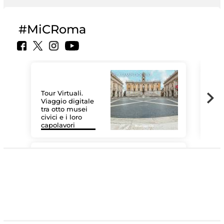
#MiCRoma
Tour Virtuali.
Viaggio digitale
tra otto musei
civici e i loro
Le 
capolavori
Sis
#DiscoverMiC