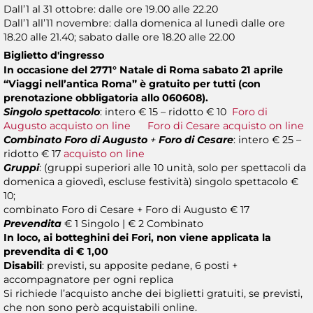
Dall’1 al 31 ottobre: dalle ore 19.00 alle 22.20
Dall’1 all’11 novembre: dalla domenica al lunedì dalle ore
18.20 alle 21.40; sabato dalle ore 18.20 alle 22.00
Biglietto d'ingresso
In occasione del 2771° Natale di Roma sabato 21 aprile
“Viaggi nell’antica Roma” è gratuito per tutti (con
prenotazione obbligatoria allo 060608).
Singolo spettacolo
: intero € 15 – ridotto € 10
Foro di
Augusto acquisto on line
Foro di Cesare acquisto on line
Combinato Foro di Augusto
+
Foro di Cesare
: intero € 25 –
ridotto € 17
acquisto on line
Gruppi
: (gruppi superiori alle 10 unità, solo per spettacoli da
domenica a giovedì, escluse festività) singolo spettacolo €
10;
combinato Foro di Cesare + Foro di Augusto € 17
Prevendita
€ 1 Singolo | € 2 Combinato
In loco, ai botteghini dei Fori, non viene applicata la
prevendita di € 1,00
Disabili
: previsti, su apposite pedane, 6 posti +
accompagnatore per ogni replica
Si richiede l’acquisto anche dei biglietti gratuiti, se previsti,
che non sono però acquistabili online.