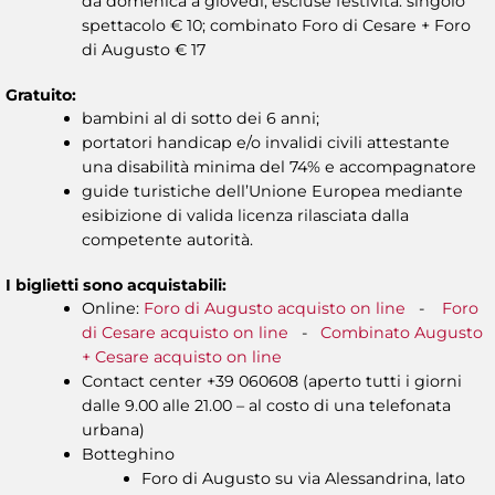
da domenica a giovedì, escluse festività: singolo
spettacolo € 10; combinato Foro di Cesare + Foro
di Augusto € 17
Gratuito:
bambini al di sotto dei 6 anni;
portatori handicap e/o invalidi civili attestante
una disabilità minima del 74% e accompagnatore
guide turistiche dell’Unione Europea mediante
esibizione di valida licenza rilasciata dalla
competente autorità.
I biglietti sono acquistabili:
Online:
Foro di Augusto acquisto on line
-
Foro
di Cesare acquisto on line
-
Combinato Augusto
+ Cesare acquisto on line
Contact center +39 060608 (aperto tutti i giorni
dalle 9.00 alle 21.00 – al costo di una telefonata
urbana)
Botteghino
Foro di Augusto su via Alessandrina, lato