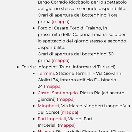
Largo Corrado Ricci: solo per lo spettacolo
del giorno stesso e secondo disponibilità.
Orari di apertura del botteghino: 1 ora
prima (
mappa
)
Foro di Cesare Foro di Traiano, in
prossimità della Colonna Traiana: solo per
lo spettacolo del giorno stesso e secondo
disponibilità.
Orari di apertura del botteghino: 30’
prima (
mappa
)
Tourist Infopoint (Punti Informativi Turistici):
Termini
, Stazione Termini – Via Giovanni
Giolitti 34, Interno edificio F – binario
24 (
mappa
)
Castel Sant’Angelo
, Piazza Pia (adiacente
giardini) (
mappa
)
Minghetti
, Via Marco Minghetti (angolo Via
del Corso) (
mappa
)
Fori Imperiali
, Via dei Fori
Imperiali (
mappa
)
Navona
, Piazza delle Cinque Lune (Piazza