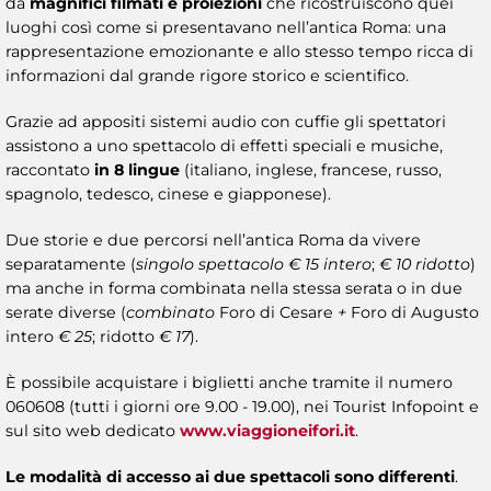
da
magnifici filmati e proiezioni
che ricostruiscono quei
luoghi così come si presentavano nell’antica Roma: una
rappresentazione emozionante e allo stesso tempo ricca di
informazioni dal grande rigore storico e scientifico.
Grazie ad appositi sistemi audio con cuffie gli spettatori
assistono a uno spettacolo di effetti speciali e musiche,
raccontato
in 8 lingue
(italiano, inglese, francese, russo,
spagnolo, tedesco, cinese e giapponese).
Due storie e due percorsi nell’antica Roma da vivere
separatamente (
singolo spettacolo € 15 intero
;
€ 10 ridotto
)
ma anche in forma combinata nella stessa serata o in due
serate diverse (
combinato
Foro di Cesare
+
Foro di Augusto
intero
€ 25
; ridotto
€ 17
).
È possibile acquistare i biglietti anche tramite il numero
060608 (tutti i giorni ore 9.00 - 19.00), nei Tourist Infopoint e
sul sito web dedicato
www.viaggioneifori.it
.
Le modalità di accesso ai due spettacoli sono differenti
.