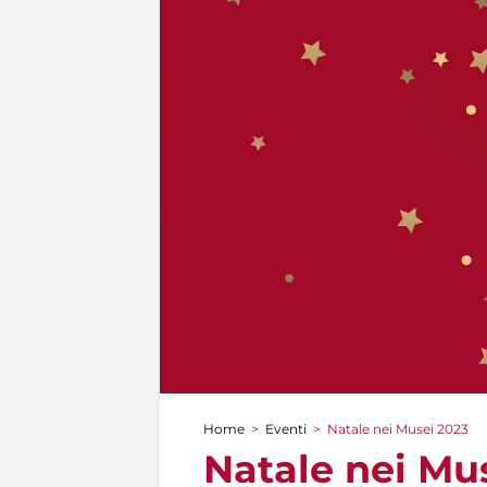
Home
>
Eventi
>
Natale nei Musei 2023
Tu sei qui
Natale nei Mu