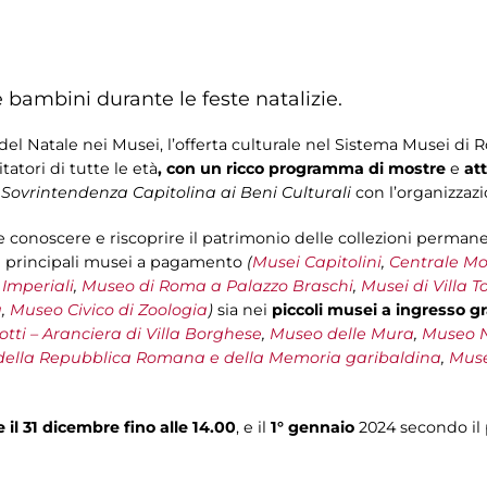
 e bambini durante le feste natalizie.
el Natale nei Musei, l’offerta culturale nel Sistema Musei di
tatori di tutte le età
, con un ricco programma di mostre
e
att
- Sovrintendenza Capitolina ai Beni Culturali
con l’organizzaz
e conoscere e riscoprire il patrimonio delle collezioni permanen
i principali musei a pagamento
(
Musei Capitolini
,
Centrale Mo
 Imperiali
,
Museo di Roma
a Palazzo Braschi
,
M
usei di Villa T
a
,
Museo Civico di Zoologia
)
sia nei
piccoli musei a ingresso gr
otti – Aranciera di Villa Borghese
,
Museo delle Mura
,
Museo 
ella Repubblica Romana e della Memoria garibaldina
,
Muse
 e il 31 dicembre fino alle 14.00
, e il
1° gennaio
2024 secondo i