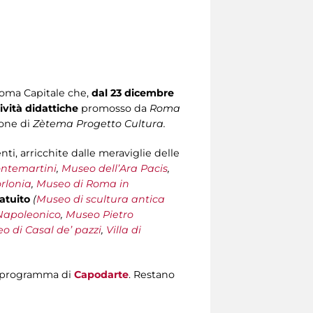
 Roma Capitale che,
dal 23 dicembre
ività didattiche
promosso da
Roma
ione di
Zètema Progetto Cultura.
ti, arricchite dalle meraviglie delle
ntemartini
,
Museo dell’Ara Pacis
,
orlonia
,
Museo di Roma in
atuito
(
Museo di scultura antica
Napoleonico
,
Museo Pietro
o di Casal de’ pazzi
,
Villa di
l programma di
Capodarte
. Restano