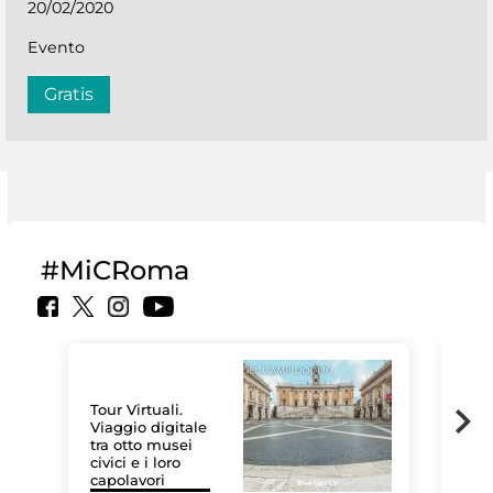
20/02/2020
Evento
Gratis
#MiCRoma
Tour Virtuali.
Viaggio digitale
tra otto musei
civici e i loro
Le 
capolavori
Sis