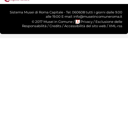
Sistema Musei di Roma Capitale - Tel. 060608 tutti i giorni dalle 9.00
alle 19.00 E-mail: info@museiincomuneroma.it
© 2017 Musei in Comune
/
Privacy
/
Esclusione delle
Responsabilità
/
Credits
/
Accessibilità del sito web
/
XML-rss