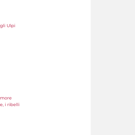
gli Ulpi
’amore
, i ribelli