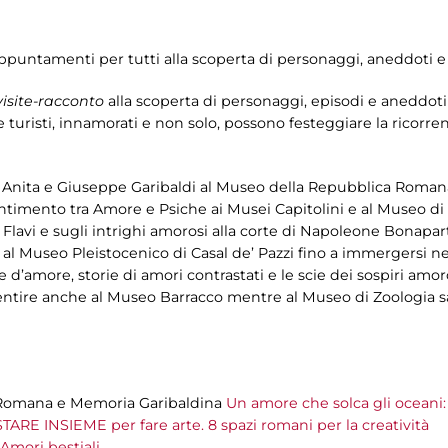
appuntamenti per tutti alla scoperta di personaggi, aneddoti e l
isite-racconto
alla scoperta di personaggi, episodi e aneddoti d
ni e turisti, innamorati e non solo, possono festeggiare la ricorr
di Anita e Giuseppe Garibaldi al Museo della Repubblica Romana
ntimento tra Amore e Psiche ai Musei Capitolini e al Museo d
 Flavi e sugli intrighi amorosi alla corte di Napoleone Bonapar
” al Museo Pleistocenico di Casal de’ Pazzi fino a immergersi n
d’amore, storie di amori contrastati e le scie dei sospiri amoro
a sentire anche al Museo Barracco mentre al Museo di Zoologia s
a Romana e Memoria Garibaldina
Un amore che solca gli oceani: 
STARE INSIEME per fare arte. 8 spazi romani per la creatività
Amori bestiali