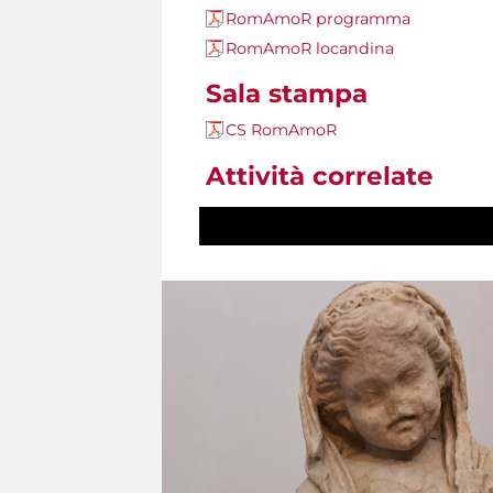
RomAmoR programma
RomAmoR locandina
Sala stampa
CS RomAmoR
Attività correlate