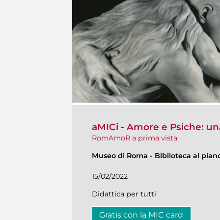
aMICi - Amore e Psiche: un
RomAmoR a prima vista
Museo di Roma
-
Biblioteca al pian
15/02/2022
Didattica per tutti
Gratis con la MIC card