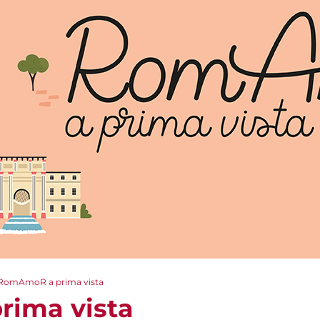
RomAmoR a prima vista
ima vista