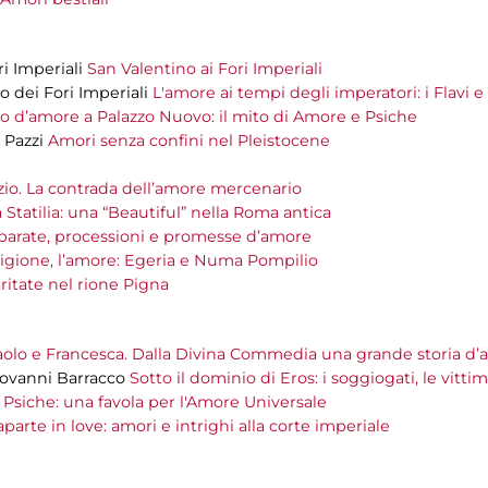
ri Imperiali
San Valentino ai Fori Imperiali
o dei Fori Imperiali
L'amore ai tempi degli imperatori: i Flavi e 
o d’amore a Palazzo Nuovo: il mito di Amore e Psiche
’ Pazzi
Amori senza confini nel Pleistocene
io. La contrada dell’amore mercenario
ia Statilia: una “Beautiful” nella Roma antica
, parate, processioni e promesse d’amore
a religione, l’amore: Egeria e Numa Pompilio
aritate nel rione Pigna
aolo e Francesca. Dalla Divina Commedia una grande storia d
iovanni Barracco
Sotto il dominio di Eros: i soggiogati, le vittime
Psiche: una favola per l'Amore Universale
parte in love: amori e intrighi alla corte imperiale