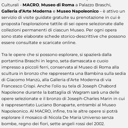
Culturali -
MACRO
,
Museo di Roma
a Palazzo Braschi,
Galleria d’Arte Moderna
e
Museo Napoleonico
– è attivo un
servizio di visite guidate gratuite su prenotazione in cui è
proposta l’esplorazione tattile di sei opere selezionate dalle
collezioni permanenti di ciascun Museo. Per ogni opera
sono state elaborate schede storico-descrittive che possono
essere consultate e scaricate online.
Tra le opere che si possono esplorare, si spazierà dalla
portantina Braschi in legno, seta damascata e cuoio
impresso a piccoli ferri, conservata al Museo di Roma alla
scultura in bronzo che rappresenta una Bambina sulla sedia
di Giacomo Manzù, alla Galleria d’Arte Moderna di via
Francesco Crispi. Anche l’olio su tela di Joseph Chabord
Napoleone durante la battaglia di Wagram sarà una delle
opere selezionate e il bronzo di Joseph-Charles Marin in cui
è rappresentato Luciano Bonaparte, entrambi al Museo
Napoleonico. Al MACRO, infine, tra le altre opere si potrà
esplorare il mosaico di Nicola De Maria Universo senza
bombe, regno dei fiori, sette angeli rossi del 2002.