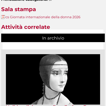
Sala stampa
cs Giornata internazionale della donna 2026
Attività correlate
In archivio