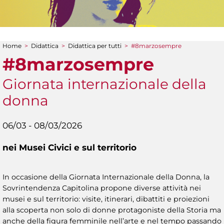
Home
>
Didattica
>
Didattica per tutti
>
#8marzosempre
Tu sei qui
#8marzosempre
Giornata internazionale della
donna
06/03 - 08/03/2026
nei Musei Civici e sul territorio
In occasione della Giornata Internazionale della Donna, la
Sovrintendenza Capitolina propone diverse attività nei
musei e sul territorio: visite, itinerari, dibattiti e proiezioni
alla scoperta non solo di donne protagoniste della Storia ma
anche della figura femminile nell’arte e nel tempo passando