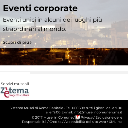
Eventi corporate
Eventi unici in alcuni dei luoghi più
straordinari al mondo.
Scopri di più
Servizi museali
Sistema Musei di Roma Capitale - Tel. 060608 tutti i giorni dalle 9.00
alle 19.00 E-mail: info@museiincomuneroma.it
© 2017 Musei in Comune
/
Privacy
/
Esclusione delle
Responsabilità
/
Credits
/
Accessibilità del sito web
/
XML-rss