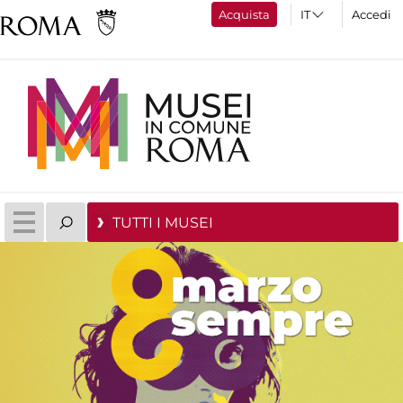
Acquista
Accedi
TUTTI I MUSEI