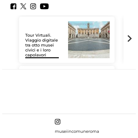
Tour Virtuali.
Viaggio digitale
tra otto musei
civici e i loro
Le 
capolavori
Sis
#DiscoverMiC
museiincomuneroma