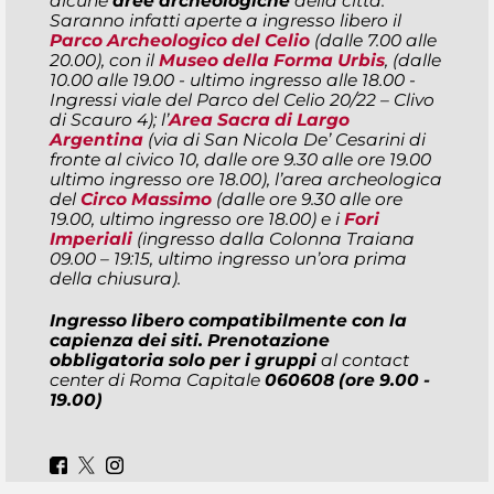
alcune
aree archeologiche
della città.
Saranno infatti aperte a ingresso libero il
Parco Archeologico del Celio
(dalle 7.00 alle
20.00), con il
Museo della Forma Urbis
, (dalle
10.00 alle 19.00 - ultimo ingresso alle 18.00 -
Ingressi
viale del Parco del Celio 20/22 – Clivo
di Scauro 4
); l’
Area Sacra di Largo
Argentina
(
via di San Nicola De’ Cesarini di
fronte al civico 10
, dalle ore 9.30 alle ore 19.00
ultimo ingresso ore 18.00), l’area archeologica
del
Circo Massimo
(dalle ore 9.30 alle ore
19.00, ultimo ingresso ore 18.00) e i
Fori
Imperiali
(ingresso dalla Colonna Traiana
09.00 – 19:15, ultimo ingresso un’ora prima
della chiusura).
Ingresso libero compatibilmente con la
capienza dei siti. Prenotazione
obbligatoria solo per i gruppi
al contact
center di Roma Capitale
060608 (ore 9.00 -
19.00)