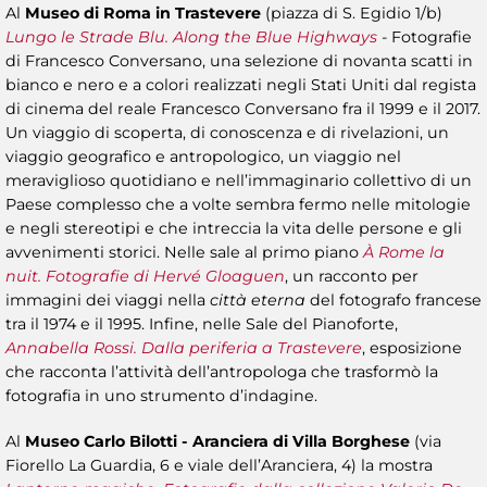
Al
Museo di Roma in Trastevere
(piazza di S. Egidio 1/b)
Lungo le Strade Blu. Along the Blue Highways
- Fotografie
di Francesco Conversano, una selezione di novanta scatti in
bianco e nero e a colori realizzati negli Stati Uniti dal regista
di cinema del reale Francesco Conversano fra il 1999 e il 2017.
Un viaggio di scoperta, di conoscenza e di rivelazioni, un
viaggio geografico e antropologico, un viaggio nel
meraviglioso quotidiano e nell’immaginario collettivo di un
Paese complesso che a volte sembra fermo nelle mitologie
e negli stereotipi e che intreccia la vita delle persone e gli
avvenimenti storici. Nelle sale al primo piano
À Rome la
nuit. Fotografie di Hervé Gloaguen
, un racconto per
immagini dei viaggi nella
città eterna
del fotografo francese
tra il 1974 e il 1995. Infine, nelle Sale del Pianoforte,
Annabella Rossi. Dalla periferia a Trastevere
, esposizione
che racconta l’attività dell’antropologa che trasformò la
fotografia in uno strumento d’indagine.
Al
Museo Carlo Bilotti - Aranciera
di Villa Borghese
(via
Fiorello La Guardia, 6 e viale dell’Aranciera, 4) la mostra