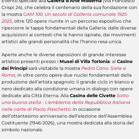
Evento speciale alla
Galleria d’Arte Moderna
(via Francesco
Crispi 24), che celebra il centenario della sua fondazione con
la mostra
GAM 100. Un secolo di Galleria comunale 1925-
2025
, oltre 120 opere riunite in un percorso espositivo che
ripercorre le tappe fondamentali della Galleria: dalle diverse
acquisizioni ai contesti che le hanno ispirate, dai movimenti
artistici alle grandi personalità che l’hanno resa unica.
Aperte anche le diverse esposizioni di grande interesse
artistico presenti presso i
Musei di Villa Torlonia
: al
Casino
dei Principi
sarà visitabile la mostra
Pedro Cano. Siete e
Roma
, in oltre cento opere due nuclei fondamentali della
produzione dell’artista spagnolo: il grande ciclo in bianco e
nero dedicato alla condizione umana in dialogo con opere
dedicate alla Città Eterna. Alla
Casina delle Civette
Sotto
una buona stella - L'emblema della Repubblica Italiana
nelle carte di Paolo Paschetto
: in occasione
dell’ottantesimo anniversario dell’elezione dell’Assemblea
Costituente (1946-2026), una mostra dedicata alla storia del
simbolo nazionale.