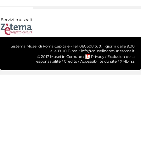
Servizi museali
Sistema Musei di Roma Capitale - Tel. 060608 tutti i giorni dalle 9.00
alle 19.00 E-mail: info@museiincomuneroma.it
© 2017 Musei in Comune
/
Privacy
/
Exclusion de la
responsabilité
/
Credits
/
Accessibilité du site
/
XML-rss