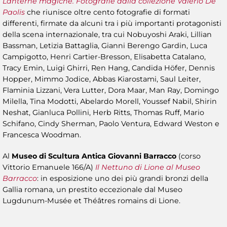
Lanterne magiche. Fotografie dalla collezione Valerio De
Paolis
che riunisce oltre cento fotografie di formati
differenti, firmate da alcuni tra i più importanti protagonisti
della scena internazionale, tra cui Nobuyoshi Araki, Lillian
Bassman, Letizia Battaglia, Gianni Berengo Gardin, Luca
Campigotto, Henri Cartier-Bresson, Elisabetta Catalano,
Tracy Emin, Luigi Ghirri, Ren Hang, Candida Höfer, Dennis
Hopper, Mimmo Jodice, Abbas Kiarostami, Saul Leiter,
Flaminia Lizzani, Vera Lutter, Dora Maar, Man Ray, Domingo
Milella, Tina Modotti, Abelardo Morell, Youssef Nabil, Shirin
Neshat, Gianluca Pollini, Herb Ritts, Thomas Ruff, Mario
Schifano, Cindy Sherman, Paolo Ventura, Edward Weston e
Francesca Woodman.
Al
Museo di Scultura Antica Giovanni Barracco
(corso
Vittorio Emanuele 166/A)
Il Nettuno di Lione al Museo
Barracco
: in esposizione uno dei più grandi bronzi della
Gallia romana, un prestito eccezionale dal Museo
Lugdunum-Musée et Théâtres romains di Lione.