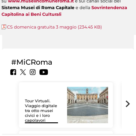
su
www.museiincomuneroma.it
e sui canali social del
Sistema Musei di Roma Capitale
e della
Sovrintendenza
Capitolina ai Beni Culturali
CS domenica gratuita 3 maggio (234.45 KB)
#MiCRoma
Tour Virtuali.
Viaggio digitale
tra otto musei
civici e i loro
Les
capolavori
MiC