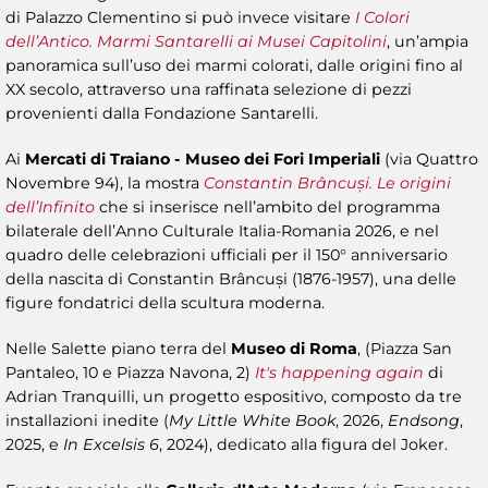
di Palazzo Clementino si può invece visitare
I Colori
dell’Antico. Marmi Santarelli ai Musei Capitolini
, un’ampia
panoramica sull’uso dei marmi colorati, dalle origini fino al
XX secolo, attraverso una raffinata selezione di pezzi
provenienti dalla Fondazione Santarelli.
Ai
Mercati di Traiano - Museo dei Fori Imperiali
(via Quattro
Novembre 94), la mostra
Constantin Brâncuși. Le origini
dell’Infinito
che si inserisce nell’ambito del programma
bilaterale dell’Anno Culturale Italia-Romania 2026, e nel
quadro delle celebrazioni ufficiali per il 150° anniversario
della nascita di Constantin Brâncuși (1876-1957), una delle
figure fondatrici della scultura moderna.
Nelle Salette piano terra del
Museo di Roma
, (Piazza San
Pantaleo, 10 e Piazza Navona, 2)
It's happening again
di
Adrian Tranquilli, un progetto espositivo, composto da tre
installazioni inedite (
My Little White Book
, 2026,
Endsong
,
2025, e
In Excelsis 6
, 2024), dedicato alla figura del Joker.