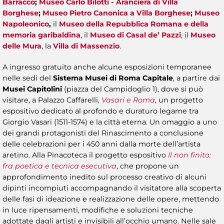
Barracco
;
Museo Carlo Bilotti - Aranciera di Villa
Borghese
;
Museo Pietro Canonica a Villa Borghese
;
Museo
Napoleonico
,
il
Museo della Repubblica Romana e della
memoria garibaldina
, il
Museo di Casal de’ Pazzi
, il
Museo
delle Mura
, la
Villa di Massenzio
.
A ingresso gratuito anche alcune esposizioni temporanee
nelle sedi del
Sistema Musei di Roma Capitale
, a partire dai
Musei Capitolini
(piazza del Campidoglio 1), dove si può
visitare, a Palazzo Caffarelli,
Vasari e Roma
, un progetto
espositivo dedicato al profondo e duraturo legame tra
Giorgio Vasari (1511-1574) e la città eterna. Un omaggio a uno
dei grandi protagonisti del Rinascimento a conclusione
delle celebrazioni per i 450 anni dalla morte dell’artista
aretino. Alla Pinacoteca il progetto espositivo
Il non finito:
fra poetica e tecnica esecutiva
, che propone un
approfondimento inedito sul processo creativo di alcuni
dipinti incompiuti accompagnando il visitatore alla scoperta
delle fasi di ideazione e realizzazione delle opere, mettendo
in luce ripensamenti, modifiche e soluzioni tecniche
adottate dagli artisti e invisibili all’occhio umano. Nelle sale