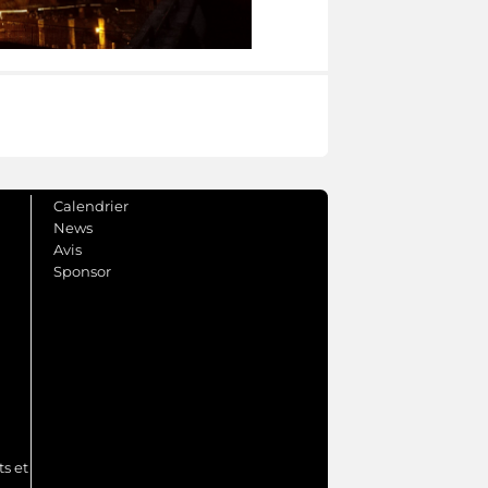
Calendrier
News
Avis
Sponsor
s et