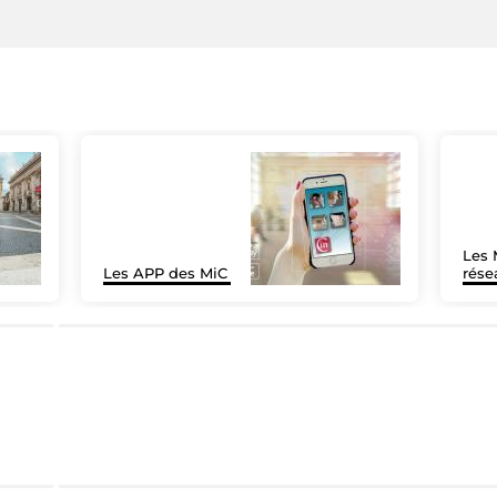
Les 
Les APP des MiC
rése