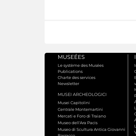
MUSEÉES
Le système des Musées
I
Publications
Charte des services
Newsletter
MUSEI ARCHEOLOGICI
Musei Capitolini
Centrale Montemartini
Mercati e Foro di Traiano
A
Museo dell'Ara Pacis
L
Museo di Scultura Antica Giovanni
Barracco