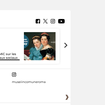
MiC sur les
Google Arts &
aux sociaux
Culture
museiincomuneroma