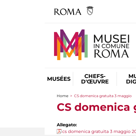
CHEFS-
M
MUSÉES
D'ŒUVRE
DI
Home
>
CS domenica gratuita 3 maggio
You are here
CS domenica 
Allegato:
cs domenica gratuita 3 maggio 2