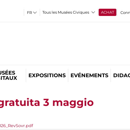
Tous les Musées Civiques
ACHAT
Conn
USÉES
EXPOSITIONS
EVÉNEMENTS
DIDA
GITAUX
gratuita 3 maggio
026_RevSovr.pdf