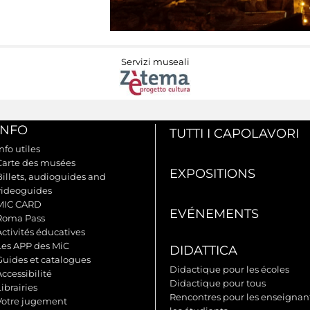
Servizi museali
INFO
TUTTI I CAPOLAVORI
nfo utiles
Carte des musées
EXPOSITIONS
Billets, audioguides and
videoguides
MIC CARD
EVÉNEMENTS
Roma Pass
Activités éducatives
Les APP des MiC
DIDATTICA
Guides et catalogues
Didactique pour les écoles
ccessibilité
Didactique pour tous
ibrairies
Rencontres pour les enseignant
Votre jugement