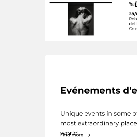
28/
Rob
dell
Cro
Evénements d'e
Unique events in some o
most extraordinary place
world.
Find more