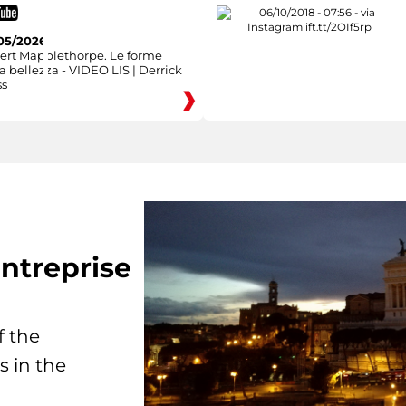
05/2026
ert Mapplethorpe. Le forme
a bellezza - VIDEO LIS | Derrick
ss
ntreprise
f the
s in the