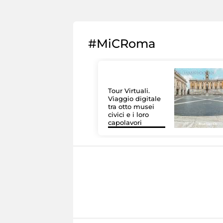
#MiCRoma
Tour Virtuali.
Viaggio digitale
tra otto musei
civici e i loro
capolavori