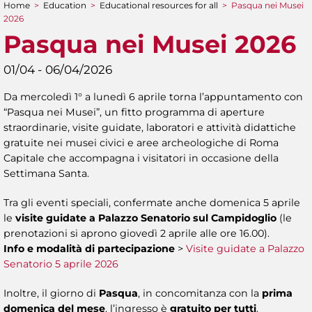
Home
>
Education
>
Educational resources for all
>
Pasqua nei Musei
You are here
2026
Pasqua nei Musei 2026
01/04 - 06/04/2026
Da mercoledì 1° a lunedì 6 aprile torna l’appuntamento con
“Pasqua nei Musei”, un fitto programma di aperture
straordinarie, visite guidate, laboratori e attività didattiche
gratuite nei musei civici e aree archeologiche di Roma
Capitale che accompagna i visitatori in occasione della
Settimana Santa.
Tra gli eventi speciali, confermate anche domenica 5 aprile
le
visite guidate a Palazzo Senatorio sul Campidoglio
(le
prenotazioni si aprono giovedì 2 aprile alle ore 16.00).
Info e modalità di partecipazione
>
Visite guidate a Palazzo
Senatorio 5 aprile 2026
Inoltre, il giorno di
Pasqua
, in concomitanza con la
prima
domenica del mese
, l’ingresso è
gratuito per tutti
.