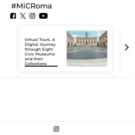
#MiCRoma
Virtual Tours. A
Digital Journey
through Eight
Civic Museums
and their
Collections
The
#DiscoverMiC