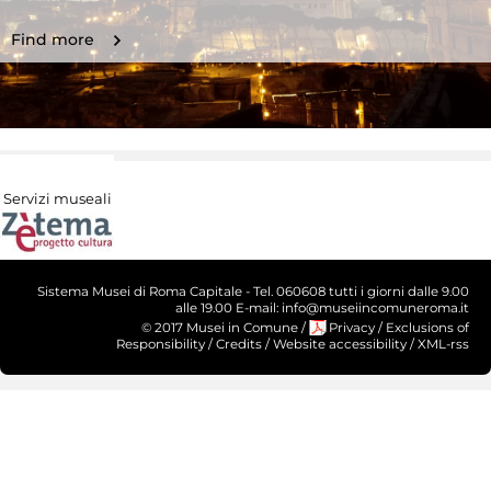
Find more
Servizi museali
Sistema Musei di Roma Capitale - Tel. 060608 tutti i giorni dalle 9.00
alle 19.00 E-mail: info@museiincomuneroma.it
© 2017 Musei in Comune
/
Privacy
/
Exclusions of
Responsibility
/
Credits
/
Website accessibility
/
XML-rss