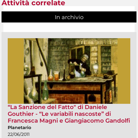
Attività correlate
In archivio
“La Sanzione del Fatto" di Daniele
Gouthier - “Le variabili nascoste” di
Francesca Magni e Giangiacomo Gandolfi
Planetario
22/06/2011