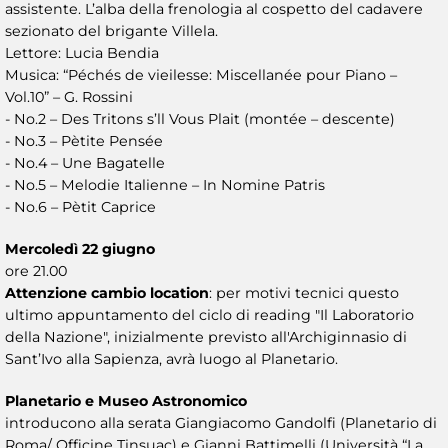
assistente. L’alba della frenologia al cospetto del cadavere
sezionato del brigante Villela.
Lettore: Lucia Bendia
Musica: “Péchés de vieilesse: Miscellanée pour Piano –
Vol.10” – G. Rossini
- No.2 – Des Tritons s’ll Vous Plait (montée – descente)
- No.3 – Pètite Pensée
- No.4 – Une Bagatelle
- No.5 – Melodie Italienne – In Nomine Patris
- No.6 – Pètit Caprice
Mercoledì 22 giugno
ore 21.00
Attenzione cambio location
: per motivi tecnici questo
ultimo appuntamento del ciclo di reading "Il Laboratorio
della Nazione", inizialmente previsto all'Archiginnasio di
Sant’Ivo alla Sapienza, avrà luogo al Planetario.
Planetario e Museo Astronomico
introducono alla serata Giangiacomo Gandolfi (Planetario di
Roma/ Officine Tinsuac) e Gianni Battimelli (Università “La