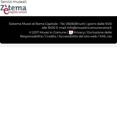
Servizi museali
Sistema Musei di Roma Capitale - Tel. 060608 tutti i giorni dalle 9.00
alle 19.00 E-mail: info@museiincomuneroma.it
© 2017 Musei in Comune
/
Privacy
/
Esclusione delle
Responsabilità
/
Credits
/
Accessibilità del sito web
/
XML-rss