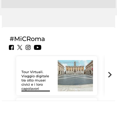
#MiCRoma
Tour Virtuali.
Viaggio digitale
tra otto musei
civici e i loro
Le 
capolavori
Sis