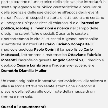
partecipazione di uno storico della scienza che introdurrà la
serata, spiegando al pubblico caratteristiche e peculiarità
della scienza e delle sue discipline all’epoca degli eventi
narrati. Racconti sospesi tra storia e letteratura che cercano
di indagare un’epoca ricca di chiaroscuri e di
intrecci tra
politica, ideologia, invenzioni e ricerca
nel campo delle
discipline scientifiche e sociali. Durante le serate si
ripercorreranno le vite e i successi di grandi personalità
scientifiche: il naturalista
Carlo Luciano Bonaparte
, il
medico e geologo
Paolo Gorini
, il famoso fisico
Carlo
Matteucci
, l’astronomo e matematico
Ottaviano Fabrizio
Mossotti
, l’astrofisico gesuita
Angelo Secchi SJ
, il medico e
geologo
Cesare Lombroso
e l’ingegnere-faccendiere
Demetrio Diamilla-Muller
.
Un modo originale e innovativo per avvicinarsi alla scienza e
alla sua storia attraverso serate a tema che uniscono il
piacere della lettura alle dolci note della musica di un
tempo e non solo.
Questi gli appuntamenti: