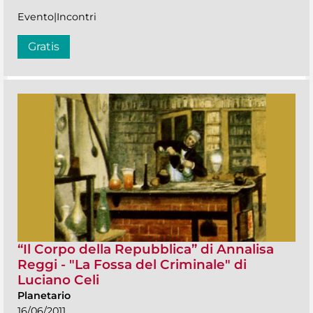
Evento|Incontri
Gratis
“Il Corpo della Repubblica” di Annalisa
Reggi - "La Fossa del Criminale" di
Luciano Celi
Planetario
16/06/2011