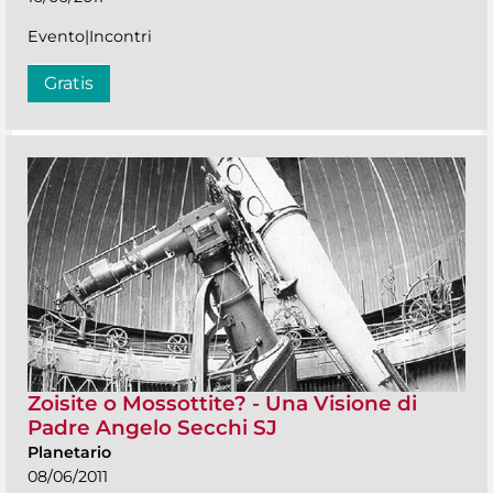
Evento|Incontri
Gratis
Zoisite o Mossottite? - Una Visione di
Padre Angelo Secchi SJ
Planetario
08/06/2011