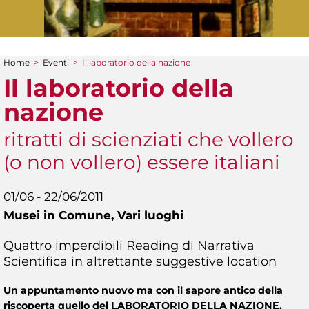
Home
>
Eventi
>
Il laboratorio della nazione
Tu sei qui
Il laboratorio della
nazione
ritratti di scienziati che vollero
(o non vollero) essere italiani
01/06 - 22/06/2011
Musei in Comune,
Vari luoghi
Quattro imperdibili Reading di Narrativa
Scientifica in altrettante suggestive location
Un appuntamento nuovo ma con il sapore antico della
riscoperta quello del LABORATORIO DELLA NAZIONE,