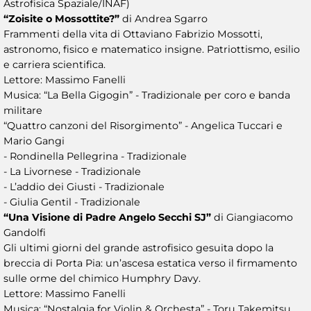
Astrofisica Spaziale/INAF)
“Zoisite o Mossottite?”
di Andrea Sgarro
Frammenti della vita di Ottaviano Fabrizio Mossotti,
astronomo, fisico e matematico insigne. Patriottismo, esilio
e carriera scientifica.
Lettore: Massimo Fanelli
Musica: “La Bella Gigogin” - Tradizionale per coro e banda
militare
“Quattro canzoni del Risorgimento” - Angelica Tuccari e
Mario Gangi
- Rondinella Pellegrina - Tradizionale
- La Livornese - Tradizionale
- L’addio dei Giusti - Tradizionale
- Giulia Gentil - Tradizionale
“Una Visione di Padre Angelo Secchi SJ”
di Giangiacomo
Gandolfi
Gli ultimi giorni del grande astrofisico gesuita dopo la
breccia di Porta Pia: un’ascesa estatica verso il firmamento
sulle orme del chimico Humphry Davy.
Lettore: Massimo Fanelli
Musica: “Nostalgia for Violin & Orchesta” - Toru Takemitsu