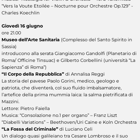
“Vers la Voute Etoilée – Nocturne pour Orchestre Op.129” -
Charles Koechlin
Giovedì 16 giugno
ore 21.00
Museo dell’Arte Sanitaria
(Complesso del Santo Spirito in
Sassia)
introducono alla serata Giangiacomo Gandolfi (Planetario di
Roma/ Officine Tinsuac) e Gilberto Corbellini (università “La
Sapienza” di Roma”)
“Il Corpo della Repubblica”
di Annalisa Reggi
La storia del pavese Paolo Gorini, medico, geologo e
patriota, che diventerà, col suo fluido imbalsamatore,
l’artefice della prima mummia laica: la salma pietrificata di
Mazzini.
Lettore: Pietro Faiella
Musica: “Consolazione no.1 per organo” – Franz Liszt
“Diabelli Variations” – Beethoven/Uri Caine e Koln Orchestra
“La Fossa del Criminale”
di Luciano Celi
Un dialogo quasi galileiano tra Cesare Lombroso e il suo