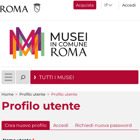
Acquista
Accedi
TUTTI I MUSEI
Home
>
Profilo utente
>
Profilo utente
Tu sei qui
Profilo utente
Crea nuovo profilo
(scheda attiva)
Accedi
Richiedi nuova password
Schede primarie