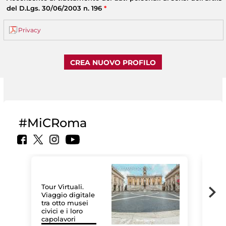
del D.Lgs. 30/06/2003 n. 196
*
Privacy
#MiCRoma
Tour Virtuali.
Viaggio digitale
tra otto musei
civici e i loro
Le 
capolavori
Sis