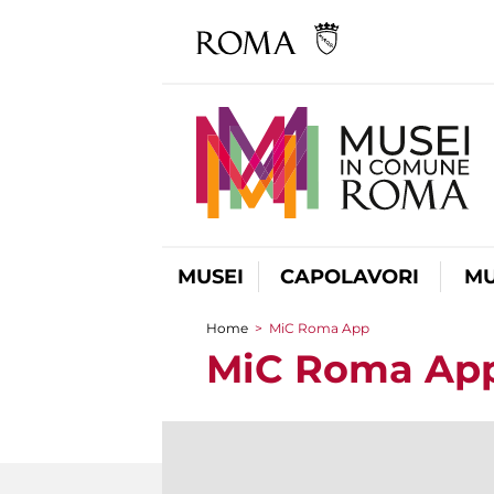
MUSEI
CAPOLAVORI
MU
Home
>
MiC Roma App
Tu sei qui
MiC Roma Ap