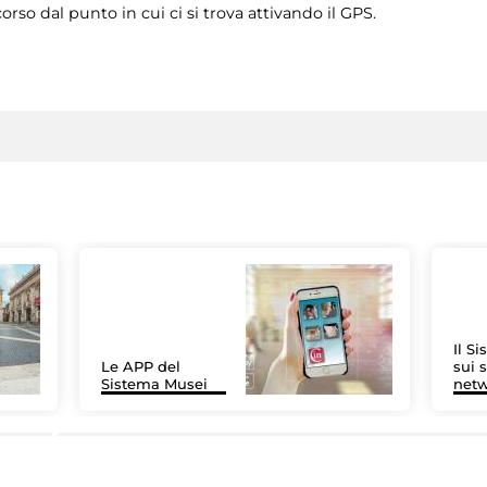
rcorso dal punto in cui ci si trova attivando il GPS.
Il S
Le APP del
sui s
Sistema Musei
net