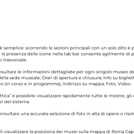
è semplice: scorrendo le sezioni principali con un solo dito è 
o, la presenza delle icone nella tab bar consente agilmente di p
 trasversale.
onsultare le informazioni dettagliate per ogni singolo museo 
ella sede museale; Orari di apertura e chiusura; Info su bigliet
o (in corso e in programma); Indirizzo su mappa; Foto, Video.
tica” è possibile visualizzare rapidamente tutte le mostre, gli ev
i del sistema.
consultare una accurata selezione di foto in alta di opere o riso
i visualizzare la posiziona dei musei sulla mappa di Roma Capit