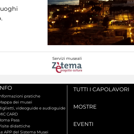
 luoghi
.
Servizi museali
INFO
TUTTI I CAPOLAVORI
Informazioni pratiche
Mappa dei musei
MOSTRE
Biglietti, videoguide e audioguide
MIC CARD
Roma Pass
EVENTI
isite didattiche
Le APP del Sistema Musei