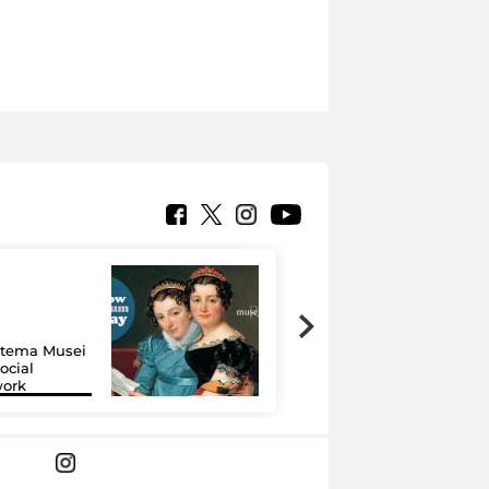
Google Arts &
Culture: 15 musei
istema Musei
si raccontano
ocial
grazie alla
work
tecnologia