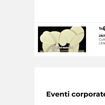
28/
Cult
| E
Eventi corporat