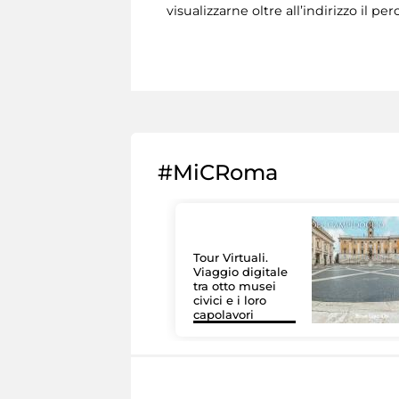
visualizzarne oltre all’indirizzo il pe
#MiCRoma
Tour Virtuali.
Viaggio digitale
tra otto musei
civici e i loro
capolavori