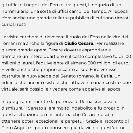
gli uffici e i negozi del Foro e, tra questi, il negozio di un
nummulario, una sorta di uffici cambi del tempo. All'epoca
c'era anche una grande toilette pubblica di cui sono rimasti
curiosi resti.
La visita cercherà di rievocare il ruolo del Foro nella vita dei
romani ma anche la figura di
Giulio Cesare
. Per realizzare
questa grande opera, Cesare dovette espropriare e
demolire un intero quartiere e il costo complessivo fu di 100
milioni di aurei, l'equivalente di almeno 300 milioni di euro.
E volle anche che proprio accanto al suo Foro venisse
costruita la nuova sede del Senato romano, la
Curia
. Un
edificio che ancora esiste e che, attraverso una ricostruzione
virtuale, sarà possibile rivedere come appariva all'epoca.
In quegli anni, mentre la potenza di Roma cresceva a
dismisura, il Senato si era molto indebolito e fu proprio in
questa situazione di crisi interna che Cesare riuscì a
ottenere poteri eccezionali e perpetui. Grazie al racconto di
Piero Angela si potrà conoscere più da vicino quest’uomo