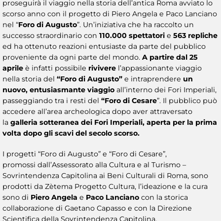
proseguirà il viaggio nella storia dell’antica Roma avviato lo
scorso anno con il progetto di Piero Angela e Paco Lanciano
nel “
Foro di Augusto
”. Un’iniziativa che ha raccolto un
successo straordinario con
110.000 spettatori
e
563 repliche
ed ha ottenuto reazioni entusiaste da parte del pubblico
proveniente da ogni parte del mondo.
A partire dal 25
aprile
è infatti possibile
rivivere
l’appassionante viaggio
nella storia del
“Foro di Augusto”
e intraprendere
un
nuovo, entusiasmante viaggio
all’interno dei Fori Imperiali,
passeggiando tra i resti del
“Foro di Cesare
”. Il pubblico può
accedere all’area archeologica
dopo aver attraversato
la
galleria sotteranea dei Fori Imperiali, aperta per la prima
volta dopo gli scavi del secolo scorso.
I progetti “Foro di Augusto” e “Foro di Cesare”,
promossi
dall’Assessorato alla Cultura e al Turismo –
Sovrintendenza Capitolina ai Beni Culturali di Roma, sono
prodotti da Zètema Progetto Cultura, l’ideazione e la cura
sono di
Piero Angela
e
Paco Lanciano
con la storica
collaborazione di Gaetano Capasso e con la Direzione
Scientifica della Sovrintendenza Capitolina.