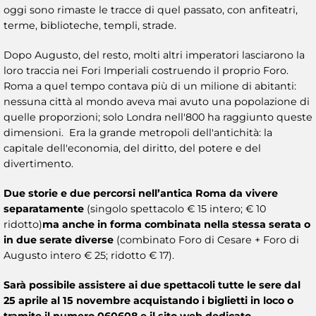
oggi sono rimaste le tracce di quel passato, con anfiteatri,
terme, biblioteche, templi, strade.
Dopo Augusto, del resto, molti altri imperatori lasciarono la
loro traccia nei Fori Imperiali costruendo il proprio Foro.
Roma a quel tempo contava più di un milione di abitanti:
nessuna città al mondo aveva mai avuto una popolazione di
quelle proporzioni; solo Londra nell'800 ha raggiunto queste
dimensioni. Era la grande metropoli dell'antichità: la
capitale dell'economia, del diritto, del potere e del
divertimento.
Due storie e due percorsi nell’antica Roma da vivere
separatamente
(singolo spettacolo € 15 intero; € 10
ridotto)
ma anche in forma combinata nella stessa serata o
in due serate diverse
(combinato Foro di Cesare + Foro di
Augusto intero € 25; ridotto € 17).
Sarà possibile assistere ai due spettacoli tutte le sere dal
25 aprile al 15 novembre acquistando i biglietti in loco o
tramite il numero 060608 e il sito web dedicato