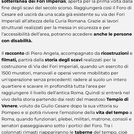
sotterranea dei Fori Imperiali
, aperta per la prima volta dalla
fine degli scavi del secolo scorso. Raggiungerà così il Foro di
Cesare ed uscirà da una scala già esistente su via dei Fori
Imperiali all’altezza della Curia Romana. Grazie ai lavori
strutturali realizzati per la messa in sicurezza e per
l’accessibilità dell’area, potranno accedere
anche le persone
con disabilità.
Il
racconto
di Piero Angela, accompagnato da
ricostruzioni
e
filmati,
partirà dalla
storia degli scavi
realizzati per la
costruzione di Via dei Fori Imperiali, quando un esercito di
1500 muratori, manovali e operai venne mobilitato per
un'operazione senza precedenti: radere al suolo un intero
quartiere e scavare in profondità tutta l'area per
raggiungere il livello dell'antica Roma. Quindi si entrerà nel
vivo della storia partendo dai resti del maestoso
Tempio di
Venere
, voluto da Giulio Cesare dopo la sua vittoria su
Pompeo e si potrà rivivere l’emozione della
vita del tempo
a
Roma, quando funzionari, plebei, militari, matrone, consoli e
senatori passeggiavano sotto i portici del Foro. Tra i
colonnati rimasti riappariranno le
taberne
del tempo, cioè