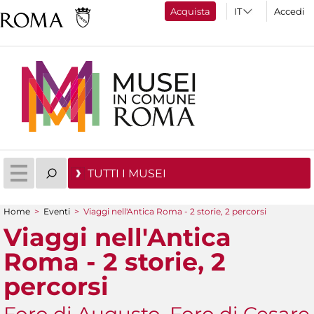
Acquista
Accedi
TUTTI I MUSEI
Home
>
Eventi
>
Viaggi nell'Antica Roma - 2 storie, 2 percorsi
Tu sei qui
Viaggi nell'Antica
Roma - 2 storie, 2
percorsi