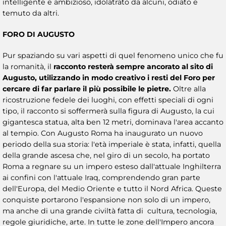
intelligente e ambizioso, idolatrato da alcuni, odiato e
temuto da altri.
FORO DI AUGUSTO
Pur spaziando su vari aspetti di quel fenomeno unico che fu
la romanità, il
racconto resterà sempre ancorato al sito di
Augusto, utilizzando in modo creativo i resti del Foro per
cercare di far parlare il più possibile le pietre.
Oltre alla
ricostruzione fedele dei luoghi, con effetti speciali di ogni
tipo, il racconto si soffermerà sulla figura di Augusto, la cui
gigantesca statua, alta ben 12 metri, dominava l'area accanto
al tempio. Con Augusto Roma ha inaugurato un nuovo
periodo della sua storia: l'età imperiale è stata, infatti, quella
della grande ascesa che, nel giro di un secolo, ha portato
Roma a regnare su un impero esteso dall'attuale Inghilterra
ai confini con l'attuale Iraq, comprendendo gran parte
dell'Europa, del Medio Oriente e tutto il Nord Africa. Queste
conquiste portarono l'espansione non solo di un impero,
ma anche di una grande civiltà fatta di cultura, tecnologia,
regole giuridiche, arte. In tutte le zone dell'Impero ancora