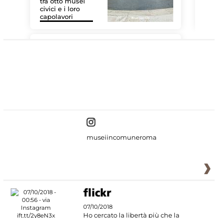
tra otto musei
civici e i loro
Le 
capolavori
Sis
#DiscoverMiC
museiincomuneroma
07/10/2018
Ho cercato la libertà più che la