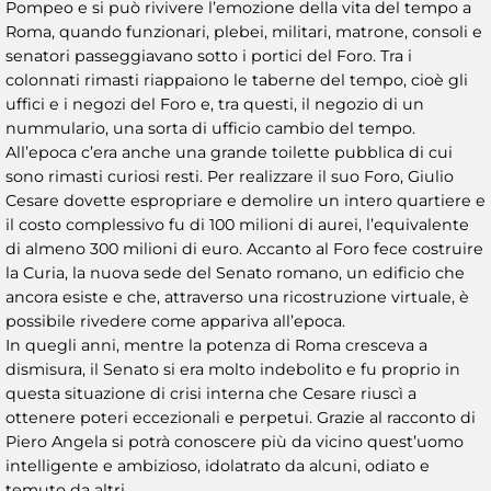
Pompeo e si può rivivere l’emozione della vita del tempo a
Roma, quando funzionari, plebei, militari, matrone, consoli e
senatori passeggiavano sotto i portici del Foro. Tra i
colonnati rimasti riappaiono le taberne del tempo, cioè gli
uffici e i negozi del Foro e, tra questi, il negozio di un
nummulario, una sorta di ufficio cambio del tempo.
All’epoca c’era anche una grande toilette pubblica di cui
sono rimasti curiosi resti. Per realizzare il suo Foro, Giulio
Cesare dovette espropriare e demolire un intero quartiere e
il costo complessivo fu di 100 milioni di aurei, l’equivalente
di almeno 300 milioni di euro. Accanto al Foro fece costruire
la Curia, la nuova sede del Senato romano, un edificio che
ancora esiste e che, attraverso una ricostruzione virtuale, è
possibile rivedere come appariva all’epoca.
In quegli anni, mentre la potenza di Roma cresceva a
dismisura, il Senato si era molto indebolito e fu proprio in
questa situazione di crisi interna che Cesare riuscì a
ottenere poteri eccezionali e perpetui. Grazie al racconto di
Piero Angela si potrà conoscere più da vicino quest’uomo
intelligente e ambizioso, idolatrato da alcuni, odiato e
temuto da altri.