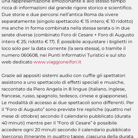
una rappresentazione emozionante e allo stesso tempo
ricca di informazioni dal grande rigore storico e scientifico.
Due storie e due percorsi nell’antica Roma da vivere
separatamente (singolo spettacolo € 15 intero; € 10 ridotto)
ma anche in forma combinata nella stessa serata o in due
serate diverse (combinato Foro di Cesare + Foro di Augusto
intero € 25; ridotto € 17). È possibile acquistare i biglietti in
loco solo per la data corrente (la sera stessa), o tramite il
numero 060608, nei Punti Informativi Turistici e sul sito
web dedicato
www.viaggioneifori.it
Grazie ad appositi sistemi audio con cuffie gli spettatori
assistono a uno spettacolo di effetti speciali e musiche,
raccontato da Piero Angela in 8 lingue (italiano, inglese,
francese, russo, spagnolo, tedesco, cinese e giapponese).
Le modalità di accesso ai due spettacoli sono differenti. Per
il “Foro di Augusto” sono previste tre repliche (quattro nel
mese di ottobre) secondo il calendario pubblicato (durata
40 minuti) mentre per il “Foro di Cesare” è possibile
accedere ogni 20 minuti secondo il calendario pubblicato
(percorso itinerante in quattro tappe, ciascuna della durata