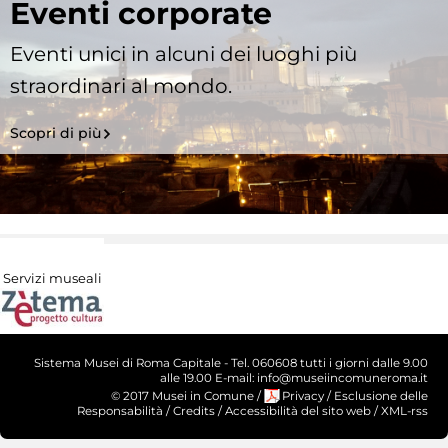
Eventi corporate
Eventi unici in alcuni dei luoghi più
straordinari al mondo.
Scopri di più
Servizi museali
Sistema Musei di Roma Capitale - Tel. 060608 tutti i giorni dalle 9.00
alle 19.00 E-mail: info@museiincomuneroma.it
© 2017 Musei in Comune
/
Privacy
/
Esclusione delle
Responsabilità
/
Credits
/
Accessibilità del sito web
/
XML-rss