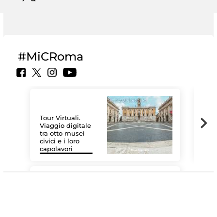
#MiCRoma
Tour Virtuali.
Viaggio digitale
tra otto musei
civici e i loro
Le 
capolavori
Sis