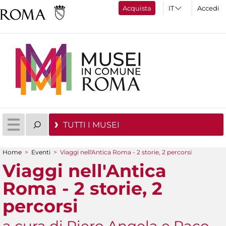
Acquista
Accedi
TUTTI I MUSEI
Home
>
Eventi
>
Viaggi nell'Antica Roma - 2 storie, 2 percorsi
Tu sei qui
Viaggi nell'Antica
Roma - 2 storie, 2
percorsi