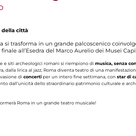
o
 della città
a si trasforma in un grande palcoscenico coinvolge
 finale all’Esedra del Marco Aurelio dei Musei Capit
ze e siti archeologici romani si riempiono di
musica, senza conf
a, dalla lirica al jazz, Roma diventa teatro di una manifestazi
nvasione di
concerti
per un intero fine settimana, con
star di 
to dall’unicità dello straordinario patrimonio culturale e a
asformerà Roma in un grande teatro musicale!