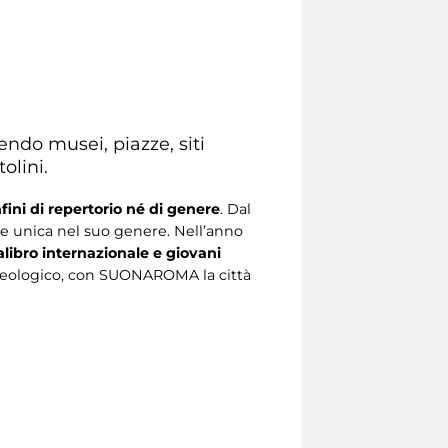
ndo musei, piazze, siti
olini.
ini di repertorio né di genere
. Dal
one unica nel suo genere. Nell’anno
calibro internazionale e giovani
rcheologico, con SUONAROMA la città