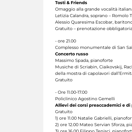
Tosti & Friends
Omaggio alla grande vocalità italian
Letizia Calandra, soprano – Romolo T
Alessio Quaresima Escobar, baritono
Gratuito – prenotazione obbligatoria
- ore 21.00
Complesso monumentale di San Sal
Concerto russo
Massimo Spada, pianoforte
Musiche di Scriabin, Ciaikovskij, Ra
della mostra di capolavori dall’Ermi
Gratuito
- Ore 11.00-17.00
Policlinico Agostino Gemelli
Allievi dei corsi preaccademici e 
Gratuito
1) ore 11.00 Natalie Gabrielli, piano
2) ore 12.00 Mateo Servian Sforza, 
3) ore 16.00 Filippo Tenisci, pianofor