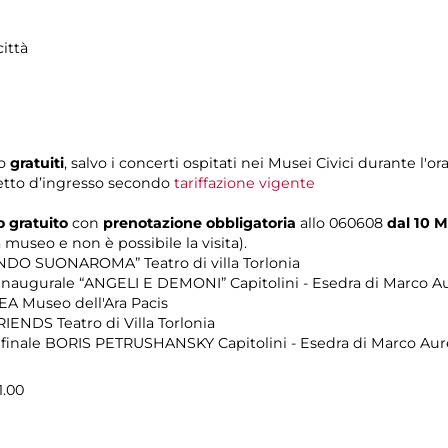
ittà
o
gratuiti
, salvo i concerti ospitati nei Musei Civici durante l'or
ietto d’ingresso secondo
tariffazione vigente
o gratuito
con
prenotazione obbligatoria
allo 060608
dal 10 M
 museo e non è possibile la visita).
ANDO SUONAROMA” Teatro di villa Torlonia
 inaugurale “ANGELI E DEMONI” Capitolini - Esedra di Marco Au
EA Museo dell'Ara Pacis
RIENDS Teatro di Villa Torlonia
o finale BORIS PETRUSHANSKY Capitolini - Esedra di Marco Aur
1.00