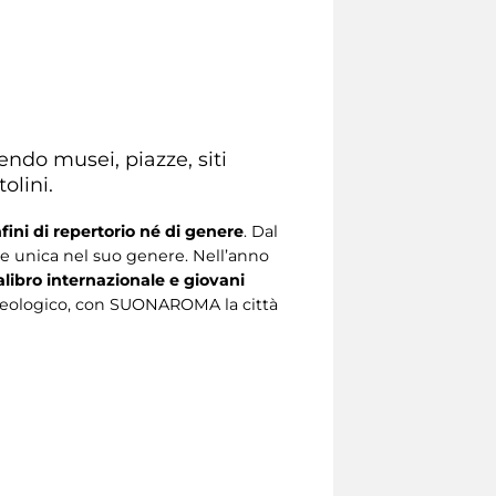
ndo musei, piazze, siti
olini.
ini di repertorio né di genere
. Dal
one unica nel suo genere. Nell’anno
calibro internazionale e giovani
rcheologico, con SUONAROMA la città