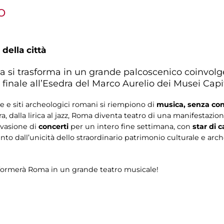
o
 della città
a si trasforma in un grande palcoscenico coinvolge
 finale all’Esedra del Marco Aurelio dei Musei Capit
ze e siti archeologici romani si riempiono di
musica, senza conf
a, dalla lirica al jazz, Roma diventa teatro di una manifestazi
nvasione di
concerti
per un intero fine settimana, con
star di 
to dall’unicità dello straordinario patrimonio culturale e a
asformerà Roma in un grande teatro musicale!