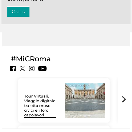
Gratis
#MiCRoma
Tour Virtuali.
Viaggio digitale
tra otto musei
civici e i loro
Le 
capolavori
Sis