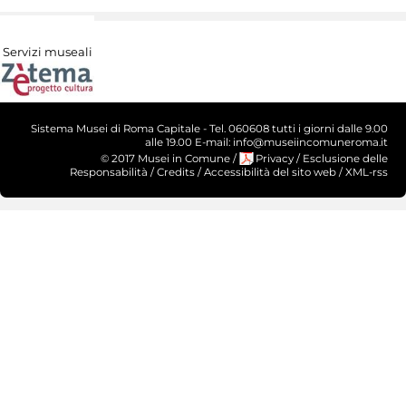
Servizi museali
Sistema Musei di Roma Capitale - Tel. 060608 tutti i giorni dalle 9.00
alle 19.00 E-mail: info@museiincomuneroma.it
© 2017 Musei in Comune
/
Privacy
/
Esclusione delle
Responsabilità
/
Credits
/
Accessibilità del sito web
/
XML-rss