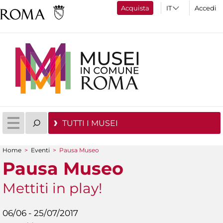
Acquista
Accedi
TUTTI I MUSEI
Home
>
Eventi
>
Pausa Museo
Tu sei qui
Pausa Museo
Mettiti in play!
06/06 - 25/07/2017