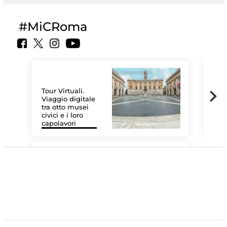
#MiCRoma
Tour Virtuali.
Viaggio digitale
tra otto musei
civici e i loro
Le 
capolavori
Sis
#DiscoverMiC