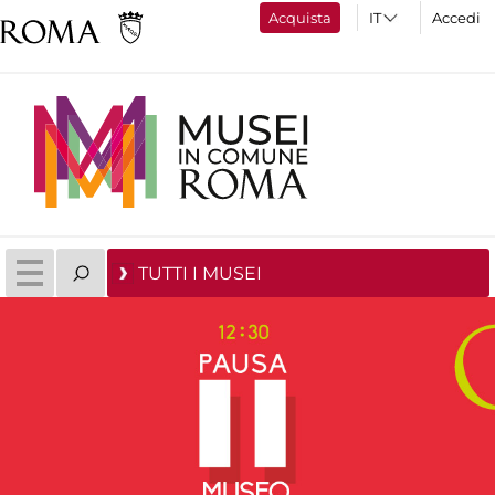
Acquista
Accedi
TUTTI I MUSEI