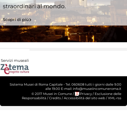
straordinari al mondo.
Scopri di più
Servizi museali
Sistema Musei di Roma Capitale - Tel. 060608 tutti i giorni dalle 9.00
alle 19.00 E-mail: info@museiincomuneroma.it
© 2017 Musei in Comune
/
Privacy
/
Esclusione delle
Responsabilità
/
Credits
/
Accessibilità del sito web
/
XML-rss