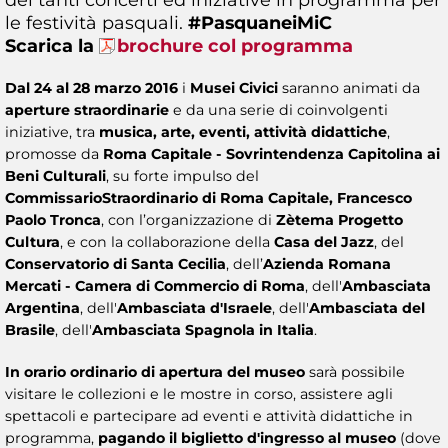
le festività pasquali.
#PasquaneiMiC
Scarica la
brochure col programma
Dal 24 al 28 marzo 2016
i
Musei Civici
saranno animati da
aperture straordinarie
e da una serie di coinvolgenti
iniziative, tra
musica, arte, eventi, attività didattiche
,
promosse da
Roma Capitale - Sovrintendenza Capitolina ai
Beni Culturali
, su forte impulso del
Commissario
Straordinario di Roma Capitale, Francesco
Paolo Tronca
, con l’organizzazione di
Zètema Progetto
Cultura
, e con la collaborazione della
Casa del Jazz
, del
Conservatorio di Santa Cecilia
, dell’
Azienda Romana
Mercati - Camera di Commercio di Roma
, dell'
Ambasciata
Argentina
, dell'
Ambasciata d'Israele
, dell'
Ambasciata del
Brasile
, dell'
Ambasciata Spagnola in Italia
.
In orario ordinario di apertura del museo
sarà possibile
visitare le collezioni e le mostre in corso, assistere agli
spettacoli e partecipare ad eventi e attività didattiche in
programma,
pagando il biglietto d'ingresso al museo
(dove