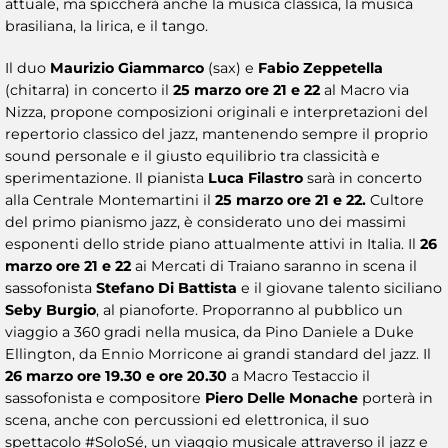
attuale, ma spiccherà anche la musica classica, la musica
brasiliana, la lirica, e il tango.
Il duo
Maurizio Giammarco
(sax) e
Fabio Zeppetella
(chitarra) in concerto il
25 marzo ore 21 e 22
al Macro via
Nizza, propone composizioni originali e interpretazioni del
repertorio classico del jazz, mantenendo sempre il proprio
sound personale e il giusto equilibrio tra classicità e
sperimentazione. Il pianista
Luca Filastro
sarà in concerto
alla Centrale Montemartini il
25 marzo ore 21 e 22.
Cultore
del primo pianismo jazz, è considerato uno dei massimi
esponenti dello stride piano attualmente attivi in Italia. Il
26
marzo ore 21 e 22
ai Mercati di Traiano saranno in scena il
sassofonista
Stefano Di Battista
e il giovane talento siciliano
Seby Burgio
, al pianoforte. Proporranno al pubblico un
viaggio a 360 gradi nella musica, da Pino Daniele a Duke
Ellington, da Ennio Morricone ai grandi standard del jazz. Il
26 marzo ore 19.30 e ore 20.30
a Macro Testaccio il
sassofonista e compositore
Piero Delle Monache
porterà in
scena, anche con percussioni ed elettronica, il suo
spettacolo #SoloSé, un viaggio musicale attraverso il jazz e