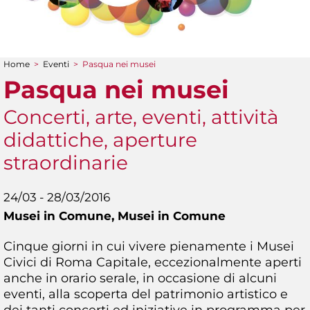
Home
>
Eventi
>
Pasqua nei musei
Tu sei qui
Pasqua nei musei
Concerti, arte, eventi, attività
didattiche, aperture
straordinarie
24/03 - 28/03/2016
Musei in Comune,
Musei in Comune
Cinque giorni in cui vivere pienamente i Musei
Civici di Roma Capitale, eccezionalmente aperti
anche in orario serale, in occasione di alcuni
eventi, alla scoperta del patrimonio artistico e
dei tanti concerti ed iniziative in programma per