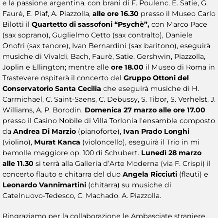
e la passione argentina, con brani di F. Poulenc, E. Satie, G.
Faurè, E. Piaf, A. Piazzolla,
alle ore 16.30
presso il Museo Carlo
Bilotti il
Quartetto di sassofoni “Psychè”,
con Marco Pace
(sax soprano), Guglielmo Cetto (sax contralto), Daniele
Onofri (sax tenore), Ivan Bernardini (sax baritono), eseguirà
musiche di Vivaldi, Bach, Faurè, Satie, Gershwin, Piazzolla,
Joplin e Ellington; mentre alle
ore 18.00
il Museo di Roma in
Trastevere ospiterà il concerto del
Gruppo Ottoni del
Conservatorio Santa Cecilia
che eseguirà
musiche di H.
Carmichael, C. Saint-Saens, C. Debussy, S. Tibor, S. Verhelst, J.
Williams, A. P. Borodin.
Domenica 27 marzo alle ore 17.00
presso il Casino Nobile di Villa Torlonia l'ensamble composto
da
Andrea Di Marzio
(pianoforte),
Ivan Prado Longhi
(violino),
Murat Kanca
(violoncello), eseguirà il Trio in mi
bemolle maggiore op. 100 di Schubert.
Lunedì 28 marzo
alle 11.30
si terrà alla Galleria d’Arte Moderna (via F. Crispi) il
concerto flauto e chitarra del duo
Angela Ricciuti
(flauti) e
Leonardo Vannimartini
(chitarra) su musiche di
Catelnuovo-Tedesco, C. Machado, A. Piazzolla.
Ringraziamo per la collaborazione le Ambasciate straniere