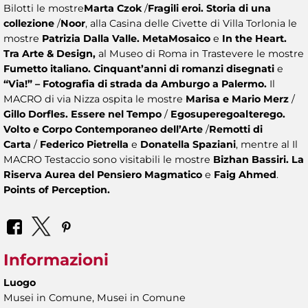
Bilotti le mostre
Marta Czok
/
Fragili eroi. Storia di una
collezione
/
Noor
, alla Casina delle Civette di Villa Torlonia le
mostre
Patrizia Dalla Valle. MetaMosaico
e
In the Heart.
Tra Arte & Design,
al Museo di Roma in Trastevere le mostre
Fumetto italiano. Cinquant’anni di romanzi disegnati
e
“Via!” – Fotografia di strada da Amburgo a Palermo.
Il
MACRO di via Nizza ospita le mostre
Marisa e Mario Merz
/
Gillo Dorfles. Essere nel Tempo
/
Egosuperegoalterego.
Volto e Corpo Contemporaneo dell’Arte
/
Remotti di
Carta
/
Federico Pietrella
e
Donatella Spaziani
, mentre al Il
MACRO Testaccio sono visitabili le mostre
Bizhan Bassiri. La
Riserva Aurea del Pensiero Magmatico
e
Faig Ahmed
.
Points of Perception.
Informazioni
Luogo
Musei in Comune, Musei in Comune