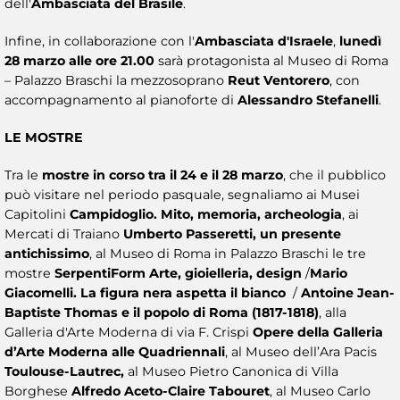
dell'
Ambasciata del Brasile
.
Infine, in collaborazione con l'
Ambasciata d'Israele
,
lunedì
28 marzo alle ore 21.00
sarà protagonista al Museo di Roma
– Palazzo Braschi la mezzosoprano
Reut Ventorero
, con
accompagnamento al pianoforte di
Alessandro Stefanelli
.
LE MOSTRE
Tra le
mostre in corso tra il 24 e il 28 marzo
, che il pubblico
può visitare nel periodo pasquale, segnaliamo ai Musei
Capitolini
Campidoglio. Mito, memoria, archeologia
, ai
Mercati di Traiano
Umberto Passeretti, un presente
antichissimo
, al Museo di Roma in Palazzo Braschi le tre
mostre
SerpentiForm Arte, gioielleria, design
/
Mario
Giacomelli. La figura nera aspetta il bianco
/
Antoine Jean-
Baptiste Thomas e il popolo di Roma (1817-1818)
, alla
Galleria d'Arte Moderna di via F. Crispi
Opere della Galleria
d’Arte Moderna alle Quadriennali
, al Museo dell’Ara Pacis
Toulouse-Lautrec,
al Museo Pietro Canonica di Villa
Borghese
Alfredo Aceto-Claire Tabouret
, al Museo Carlo