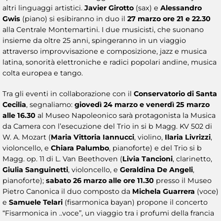
altri linguaggi artistici.
Javier Girotto
(sax) e
Alessandro
Gwis
(piano) si esibiranno in duo il
27 marzo ore 21 e 22.30
alla Centrale Montemartini. I due musicisti, che suonano
insieme da oltre 25 anni, spingeranno in un viaggio
attraverso improvvisazione e composizione, jazz e musica
latina, sonorità elettroniche e radici popolari andine, musica
colta europea e tango.
Tra gli eventi in collaborazione con il
Conservatorio di Santa
Cecilia
, segnaliamo:
giovedì 24 marzo e venerdì 25 marzo
alle 16.30
al Museo Napoleonico sarà protagonista la Musica
da Camera con l’esecuzione del Trio in si b Magg. KV 502 di
W. A. Mozart (
Maria Vittoria Iannucci
, violino,
Ilaria Livrizzi
,
violoncello, e
Chiara Palumbo
, pianoforte) e del Trio si b
Magg. op. 11 di L. Van Beethoven (
Livia Tancioni
, clarinetto,
Giulia Sanguinetti
, violoncello, e
Geraldina De Angeli
,
pianoforte);
sabato 26 marzo alle ore 11.30
presso il Museo
Pietro Canonica il duo composto da
Michela Guarrera
(voce)
e
Samuele Telari
(fisarmonica bayan) propone il concerto
“Fisarmonica in ..voce”, un viaggio tra i profumi della francia