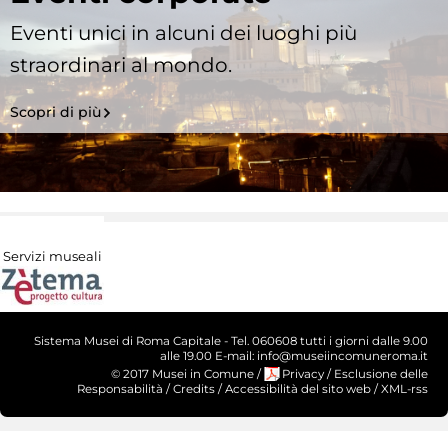
Eventi unici in alcuni dei luoghi più
straordinari al mondo.
Scopri di più
Servizi museali
Sistema Musei di Roma Capitale - Tel. 060608 tutti i giorni dalle 9.00
alle 19.00 E-mail: info@museiincomuneroma.it
© 2017 Musei in Comune
/
Privacy
/
Esclusione delle
Responsabilità
/
Credits
/
Accessibilità del sito web
/
XML-rss