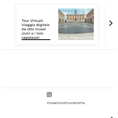
Tour Virtuali.
Viaggio digitale
tra otto musei
civici e i loro
Le 
capolavori
Sis
#DiscoverMiC
museiincomuneroma