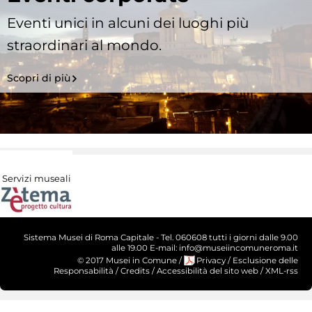
Eventi unici in alcuni dei luoghi più
straordinari al mondo.
Scopri di più
Servizi museali
Sistema Musei di Roma Capitale - Tel. 060608 tutti i giorni dalle 9.00
alle 19.00 E-mail: info@museiincomuneroma.it
© 2017 Musei in Comune
/
Privacy
/
Esclusione delle
Responsabilità
/
Credits
/
Accessibilità del sito web
/
XML-rss