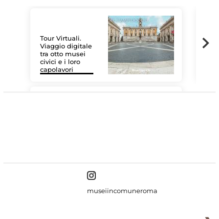
Tour Virtuali.
Viaggio digitale
tra otto musei
civici e i loro
Le 
capolavori
Sis
#DiscoverMiC
museiincomuneroma