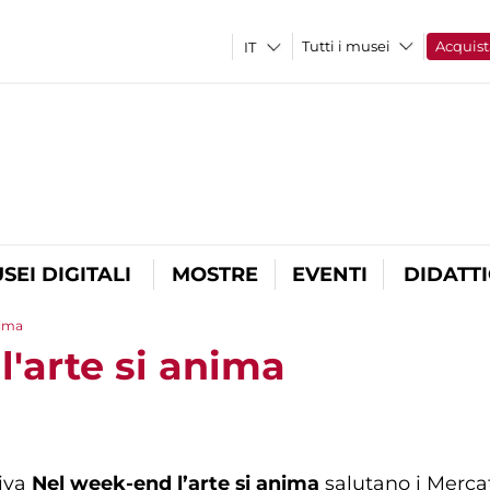
Tutti i musei
Acquist
SEI DIGITALI
MOSTRE
EVENTI
DIDATT
nima
'arte si anima
tiva
Nel week-end l’arte si anima
salutano i Mercati