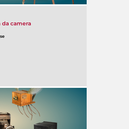
a da camera
ese